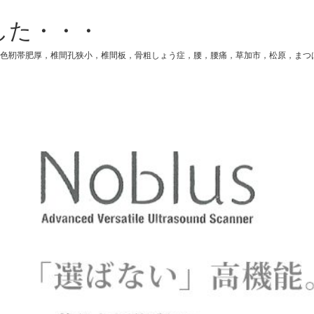
した・・・
色靭帯肥厚，椎間孔狭小，椎間板，骨粗しょう症，腰，腰痛，草加市，松原，まつ