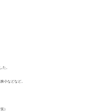
。
した。
孔狭小などなど。
苦笑）