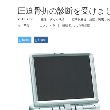
圧迫骨折の診断を受けま
2019.7.30
腰痛・ぎっくり腰
椎間板変性，膨隆，突出，黄
ら，草加，
コメント:
0
投稿者:
よしだ整骨院
Tweet
Share