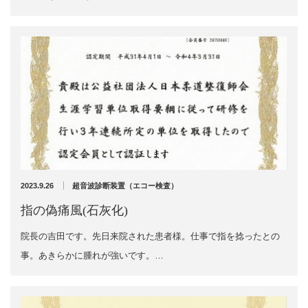
充実の医療機器
外くるぶしの骨折(エコー画像)
NEW
スーパーライザーEX
2025年12月2日
超音波診断装置
US-777 超音波治療器
アーカイブ
フィジオ ラジオスティムMH2
2023.9.26
超音波診断装置（エコー検査）
ES-5000 低周波治療器
2026年8月
指の偽痛風(石灰化)
2026年4月
POWER PLATE
2026年3月
院長の吉田です。先日来院された患者様。仕事で指を捻ったとの
2025年12月
事。あきらかに腫れが強いです。…
HVMCデルタ
2025年5月
2025年3月
スーパーライザーPX
2024年12月