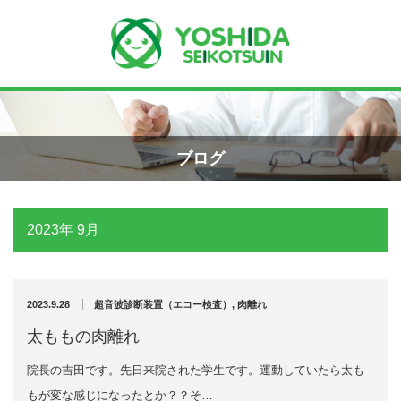
Menu
Recent Posts
小学生のエコー画像
ホーム
2026年8月7日
ブログ
よしだ整骨院について
手首骨折のエコー画像（橈骨下端部骨
折）
2023年 9月
当院が選ばれる理由
2026年4月23日
院長プロフィール
2023.9.28
超音波診断装置（エコー検査）
,
肉離れ
交通事故の対応は？
施術の流れ
2026年3月10日
太ももの肉離れ
院長の吉田です。先日来院された学生です。運動していたら太も
料金の御案内
関東学術大会に参加しました！
もが変な感じになったとか？？そ…
2026年3月9日