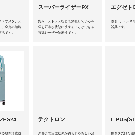
スーパーライザーPX
エグゼト
ホメオスタシス
痛み・ストレスなどで緊張している神
吸引6チャンネ
し、全身の細胞
経を正常な状態に戻することができる
器具です。
療法です。
特殊レーザー治療器です。
ES24
テクトロン
LIPUS(S
きる最新治療器
深部まで治療効果が得られる新しい治
損傷を受けた組