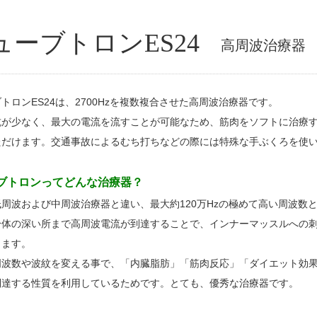
ューブトロンES24
高周波治療器
トロンES24は、2700Hzを複数複合させた高周波治療器です。
抗が少なく、最大の電流を流すことが可能なため、筋肉をソフトに治療
ただけます。交通事故によるむち打ちなどの際には特殊な手ぶくろを使
ブトロンってどんな治療器？
周波および中周波治療器と違い、最大約120万Hzの極めて高い周波数と高電
身体の深い所まで高周波電流が到達することで、インナーマッスルへの
します。
周波数や波紋を変える事で、「内臓脂肪」「筋肉反応」「ダイエット効
到達する性質を利用しているためです。とても、優秀な治療器です。