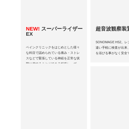
NEW!
スーパーライザー
超音波観察装
EX
SONOMAGE HS2
ペインクリニックをはじめとした様々
違い手軽に検査が出来
な科目で認められている痛み・ストレ
を浴びる事がなく安全
スなどで緊張している神経を正常な状
態に戻することができる特殊レーザー
治療器です。