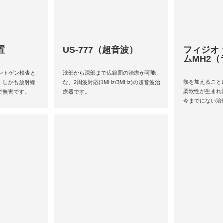
置
US-777（超音波）
フィジオ
ムMH2
。レントゲン検査と
浅部から深部まで広範囲の治療が可能
熱を加えること
、しかも放射線
な、2周波対応(1MHz/3MHz)の超音波治
柔軟性が生まれ
で無害です。
療器です。
今までにない治