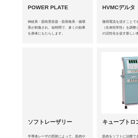
POWER PLATE
HVMCデルタ
神経系・固有受容器・筋骨格系・循環
微弱電流を流すことで
系が刺激され、短時間で、多くの効果
（生体恒常性）を調整
を身体にもたらします。
の活性化を促す新しい
ソフトレーザリー
キューブトロン
半導体レーザの照射によって、筋肉や
筋肉をソフトに治療で