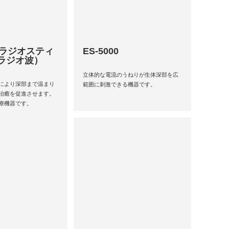
 ラジオスティ
ES-5000
（ラジオ波）
立体的な電流のうねりが生体深部を広
により深部まで温まり
範囲に刺激できる機器です。
治癒を促進させます。
療機器です。