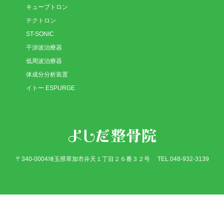
キューブトロン
テクトロン
ST-SONIC
干渉波治療器
低周波治療器
体成分分析装置
イトー ESPURGE
〒340-0004埼玉県草加市弁天１丁目２６番３２号 TEL.048-932-3139