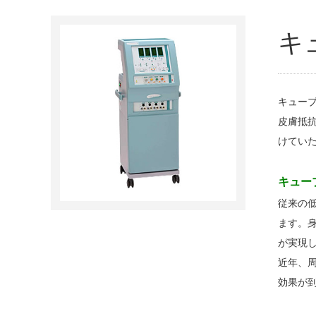
キ
キューブ
皮膚抵
けてい
キュー
従来の低
ます。
が実現
近年、
効果が