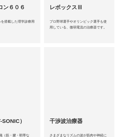
ロン６０６
レボックスⅢ
ルを搭載した理学診療用
プロ野球選手やオリンピック選手も使
用している、微弱電流の治療器です。
T-SONIC）
干渉波治療器
織（筋・腱・靭帯な
さまざまなリズムの波が筋肉や神経に