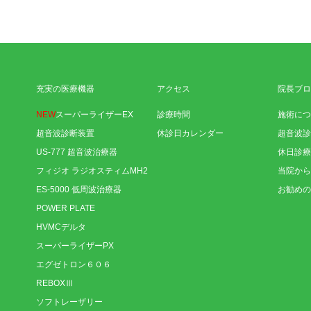
充実の医療機器
アクセス
院長ブロ
NEW
スーパーライザーEX
診療時間
施術につ
超音波診断装置
休診日カレンダー
超音波診
US-777 超音波治療器
休日診療
フィジオ ラジオスティムMH2
当院から
ES-5000 低周波治療器
お勧めの
POWER PLATE
HVMCデルタ
スーパーライザーPX
エグゼトロン６０６
REBOXⅢ
ソフトレーザリー