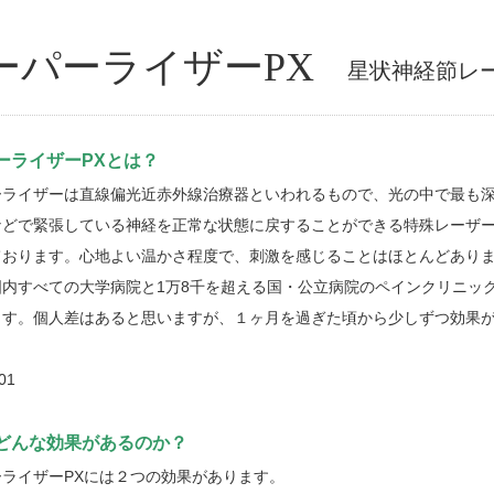
ーパーライザーPX
星状神経節レ
ーライザーPXとは？
ーライザーは直線偏光近赤外線治療器といわれるもので、光の中で最も
などで緊張している神経を正常な状態に戻することができる特殊レーザ
ております。心地よい温かさ程度で、刺激を感じることはほとんどあり
国内すべての大学病院と1万8千を超える国・公立病院のペインクリニッ
ます。個人差はあると思いますが、１ヶ月を過ぎた頃から少しずつ効果
どんな効果があるのか？
ーライザーPXには２つの効果があります。