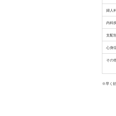
婦人
内科
支配
心身
その
※早く