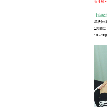
※注射と
【施術
星状神
1週間
10～2