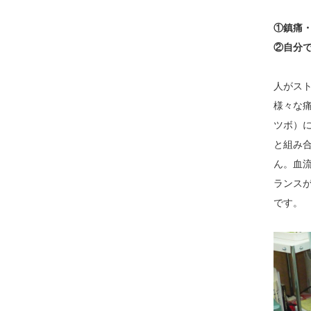
①鎮痛
②自分
人がス
様々な
ツボ）
と組み
ん。血
ランス
です。