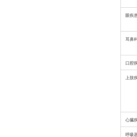
眼疾
耳鼻
口腔
上肢
心臓
呼吸