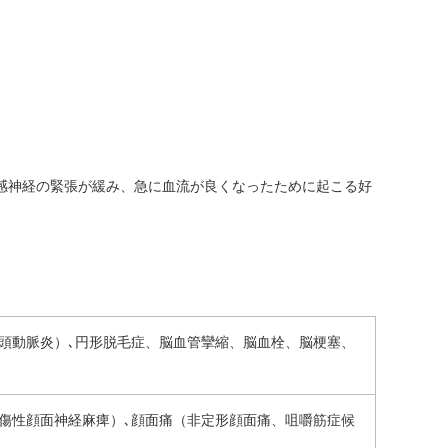
交感神経の緊張が緩み、急に血流が良くなったために起こる好
頭動脈炎）､円形脱毛症、脳血管攣縮、脳血栓、脳梗塞、
傷性顔面神経麻痺）､顔面痛（非定形顔面痛、咀嚼筋症候