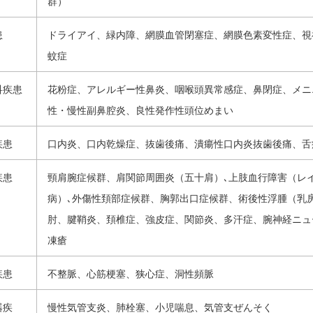
群）
患
ドライアイ、緑内障、網膜血管閉塞症、網膜色素変性症、視
蚊症
科疾患
花粉症、アレルギー性鼻炎、咽喉頭異常感症、鼻閉症、メニ
性・慢性副鼻腔炎、良性発作性頭位めまい
疾患
口内炎、口内乾燥症、抜歯後痛、潰瘍性口内炎抜歯後痛、舌
疾患
頸肩腕症候群、肩関節周囲炎（五十肩）､上肢血行障害（レ
病）､外傷性頚部症候群、胸郭出口症候群、術後性浮腫（乳
肘、腱鞘炎、頚椎症、強皮症、関節炎、多汗症、腕神経ニュ
凍瘡
疾患
不整脈、心筋梗塞、狭心症、洞性頻脈
器疾
慢性気管支炎、肺栓塞、小児喘息、気管支ぜんそく