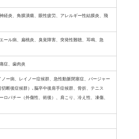
神経炎、角膜潰瘍、眼性疲労、アレルギー性結膜炎、飛
エール病、扁桃炎、臭覚障害、突発性難聴、耳鳴、急
痛症、歯肉炎
イノー病、レイノー症候群、急性動脈閉塞症、バージャー
房切断後症候群）､脳卒中後肩手症候群、骨折、テニス
ーロパチー（外傷性、術後）、肩こり、冷え性、凍傷、