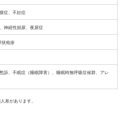
膜症、不妊症
、神経性頻尿、夜尿症
帯状疱疹
愁訴、不眠症（睡眠障害）、睡眠時無呼吸症候群、アレ
個人差があります。