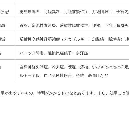
科疾患
更年期障害、月経異常、月経前緊張症、月経困難症、子宮内
疾患
胃炎、逆流性食道炎、過敏性腸症候群、便秘、下痢、膀胱炎
領域
反射性交感神経萎縮症（カウザルギー、幻肢痛、断端痛）､
症
パニック障害、過換気症候群、多汗症
他
自律神経失調症、冷え症、便秘、痔核、いびきその他の不定
ルギー全般、自己免疫性疾患、痔核、高血圧など
効果が出やすいもの、時間がかかるものなどあります。また、効果には