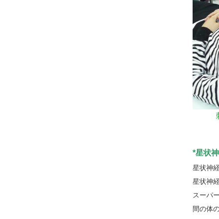
*星状
星状神
星状神
スーパ
間の体