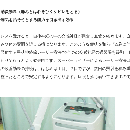
・消炎効果（痛みとはれをひくシビレをとる）
で病気を治そうとする能力を引き出す効果
トレスを受けると、自律神経の中の交感神経が興奮し血管を縮めます。
痛みや体の変調を訴える様になります。このような症状を和らげる為に
に照射する星状神経節レーザー療法*で全身の交感神経の過緊張を緩和し
合わせて行うとより効果的です。スーパーライザーによるレーザー療法
流の改善効果の持続は、はじめは１日、２日ですが、数回の照射を積み
が整ったところで安定するようになります。症状も落ち着いてきますの