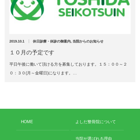
超音波診断装置（エコー検査）
スーパーライザー
捻挫・肉離れ・打撲・脱臼・骨折
交通事故の施術について
あごの痛み
2019.10.1
休日診療・休診の御案内
,
当院からのお知らせ
首の痛み
肩の痛み
１０月の予定です
肩こり
平日午後に働いて頂ける方を募集しております。１５：００～２
肘内障(小児肘の脱臼)
腕の痛み
０：３０(月～金曜日)になります。…
腰痛・ぎっくり腰
骨盤の痛み
膝の痛み
足首の痛み
アキレス腱の痛み
院長のひとりごと
HOME
よしだ整骨院について
お勧めのお店
草加のおすすめ
当院が選ばれる理由
勉強会に参加しました