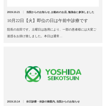
2024年10月
2024年9月
エグゼトロン６０６
2024年8月
2019.10.21
当院からのお知らせ
,
お勧めのお店
,
勉強会に参加しました
2024年7月
レボックスⅢ
10月22日【火】即位の日は午前中診療です
2024年4月
2024年2月
院長の吉田です。土曜日は急用により、一部の患者様には大変ご
ソフトレーザリー
2024年1月
迷惑をお掛け致しました。本日は通常…
2023年12月
キューブトロン
2023年10月
2023年9月
テクトロン
2023年8月
2023年4月
ST-SONIC
2023年2月
2023年1月
干渉波治療器
2022年12月
2022年11月
低周波治療器
2022年10月
2022年9月
2019.10.14
休日診療・休診の御案内
,
当院からのお知らせ
2022年8月
体成分分析装置