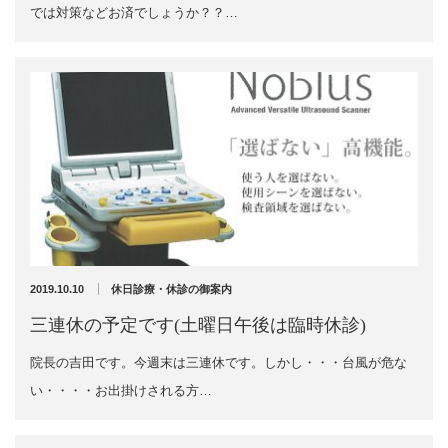
では対策などお済でしょうか？？…
2020年10月
2020年9月
お勧めのお店
2020年6月
2020年5月
お問い合わせ
2020年4月
2020年3月
2020年2月
2020年1月
2019年12月
2019年11月
2019年10月
2019年9月
2019.10.10
休日診療・休診の御案内
2019年8月
三連休の予定です(土曜日午後は臨時休診)
2019年7月
2019年6月
院長の吉田です。今週末は三連休です。しかし・・・台風が危な
2019年5月
い・・・・お出掛けされる方…
2019年4月
2019年3月