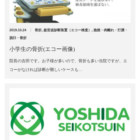
充実の医療機器
スーパーライザーが進化しました♪
NEW
スーパーライザーEX
2025年12月1日
2019.10.24
骨折
,
超音波診断装置（エコー検査）
,
捻挫・肉離れ・打撲・
超音波診断装置
脱臼・骨折
小学生の骨折(エコー画像)
US-777 超音波治療器
院長の吉田です。お子様が多いので、骨折も多い当院ですが、エ
アーカイブ
フィジオ ラジオスティムMH2
コーがなければ診断が難しいケースも…
ES-5000 低周波治療器
2026年4月
2026年3月
POWER PLATE
2025年12月
2025年5月
HVMCデルタ
2025年3月
2024年12月
スーパーライザーPX
2024年11月