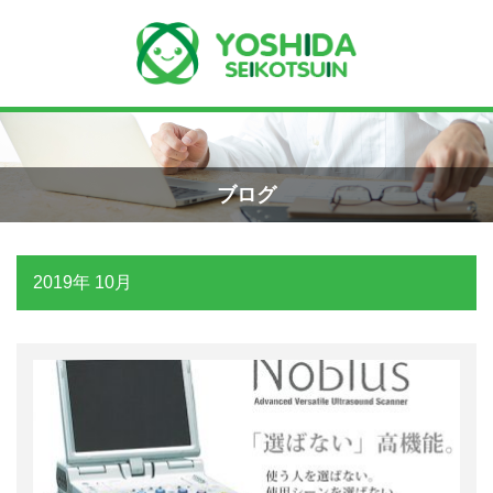
Menu
Recent Posts
手首骨折のエコー画像（橈骨下端部骨
ホーム
折）
ブログ
2026年4月23日
よしだ整骨院について
2019年 10月
交通事故の対応は？
当院が選ばれる理由
2026年3月10日
院長プロフィール
関東学術大会に参加しました！
施術の流れ
2026年3月9日
料金の御案内
外くるぶしの骨折(エコー画像)
2025年12月2日