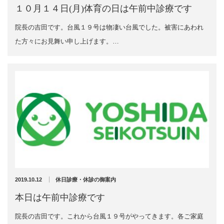
2022年7月
１０月１４日(月)体育の日は午前中診療です
2022年6月
イトー ESPURGE
院長の吉田です。台風１９号は物凄い台風でした。被害にあわれ
2022年5月
た方々にお見舞い申し上げます。…
2022年4月
アクセス
2022年3月
2022年2月
診療時間
2022年1月
2021年12月
休診日カレンダー
2021年11月
2021年10月
院長ブログ
2021年9月
2021年7月
施術について
2021年5月
2021年4月
超音波診断装置（エコー検査）
2021年3月
2019.10.12
休日診療・休診の御案内
2021年2月
本日は午前中診療です
2021年1月
休日診療・休診の御案内
2020年12月
院長の吉田です。これから台風１９号がやってきます。各ご家庭
2020年11月
当院からのお知らせ