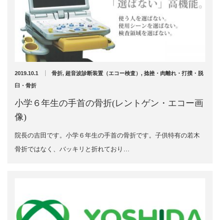
2017年7月
2017年6月
2017年5月
2017年4月
2017年3月
2017年2月
2019.10.1
骨折
,
超音波診断装置（エコー検査）
,
捻挫・肉離れ・打撲・脱
臼・骨折
小学６年生の手首の骨折(レントゲン・エコー画
カテゴリー
像)
院長の吉田です。小学６年生の手首の骨折です。子供特有の若木
休日診療・休診の御案内
骨折ではなく、バッキリと折れており…
骨折
当院からのお知らせ
脱臼
施術について
捻挫・打撲
肉離れ