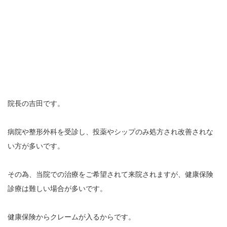
エグゼトロン６０６
レボックスⅢ
ソフトレーザリー
キューブトロン
院長の吉田です。
テクトロン
病院や整形外科を受診し、投薬やシップのみ処方され改善されな
ST-SONIC
い方が多いです。
干渉波治療器
その為、当院での治療をご希望されて来院されますが、健康保険
診療は難しい場合が多いです。
低周波治療器
健康保険からクレームが入るからです。
体成分分析装置