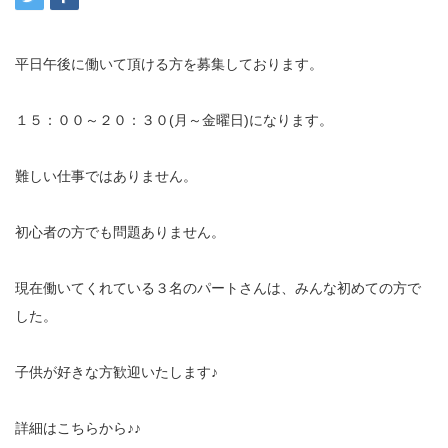
充実の医療機器
平日午後に働いて頂ける方を募集しております。
NEW
スーパーライザーEX
１５：００～２０：３０(月～金曜日)になります。
超音波診断装置
US-777 超音波治療器
難しい仕事ではありません。
フィジオ ラジオスティムMH2
初心者の方でも問題ありません。
ES-5000 低周波治療器
現在働いてくれている３名のパートさんは、みんな初めての方で
した。
POWER PLATE
子供が好きな方歓迎いたします♪
HVMCデルタ
スーパーライザーPX
詳細はこちらから♪♪