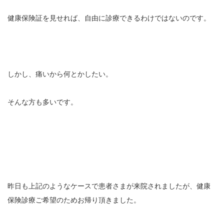
健康保険証を見せれば、自由に診療できるわけではないのです。
イトー ESPURGE
アクセス
診療時間
しかし、痛いから何とかしたい。
休診日カレンダー
そんな方も多いです。
院長ブログ
施術について
超音波診断装置（エコー検査）
昨日も上記のようなケースで患者さまが来院されましたが、健康
休日診療・休診の御案内
保険診療ご希望のためお帰り頂きました。
当院からのお知らせ