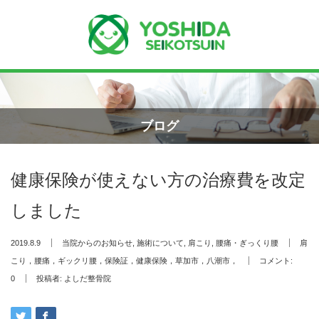
Menu
ホーム
ブログ
よしだ整骨院について
健康保険が使えない方の治療費を改定
当院が選ばれる理由
しました
院長プロフィール
2019.8.9
当院からのお知らせ
,
施術について
,
肩こり
,
腰痛・ぎっくり腰
肩
施術の流れ
こり，腰痛，ギックリ腰，保険証，健康保険，草加市，八潮市，
コメント:
0
投稿者:
よしだ整骨院
料金の御案内