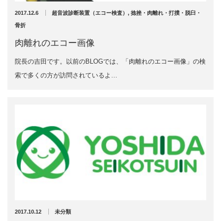
2024年11月
2017.12.6
超音波診断装置（エコー検査）
,
捻挫・肉離れ・打撲・脱臼・
2024年10月
エグゼトロン６０６
2024年9月
骨折
2024年8月
レボックスⅢ
肉離れのエコー画像
2024年7月
2024年4月
院長の吉田です。以前のBLOGでは、「肉離れのエコー画像」の検
ソフトレーザリー
2024年2月
索で多くの方が訪問されているよ…
2024年1月
キューブトロン
2023年12月
2023年10月
テクトロン
2023年9月
2023年8月
ST-SONIC
2023年4月
2023年2月
干渉波治療器
2023年1月
2022年12月
低周波治療器
2022年11月
2022年10月
2017.10.12
未分類
2022年9月
体成分分析装置