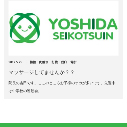
2019年3月
2019年2月
2019年1月
2018年12月
2018年11月
2018年10月
2018年9月
2018年8月
2018年7月
2018年6月
2017.5.25
捻挫・肉離れ・打撲・脱臼・骨折
2018年5月
マッサージしてませんか？？
2018年4月
2018年3月
院長の吉田です。ここのところお子様のケガが多いです。先週末
2018年2月
は中学校の運動会。…
2018年1月
2017年12月
2017年11月
2017年10月
2017年9月