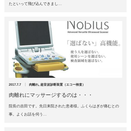
たといって飛び込んできまし…
2020年11月
2020年10月
お勧めのお店
2020年9月
2020年6月
お問い合わせ
2020年5月
2020年4月
2020年3月
2020年2月
2020年1月
2019年12月
2019年11月
2019年10月
2017.7.7
肉離れ
,
超音波診断装置（エコー検査）
2019年9月
肉離れにマッサージするのは・・・
2019年8月
2019年7月
院長の吉田です。先日来院された患者様。ふくらはぎが痛むとの
2019年6月
事。よくお話を伺う…
2019年5月
2019年4月