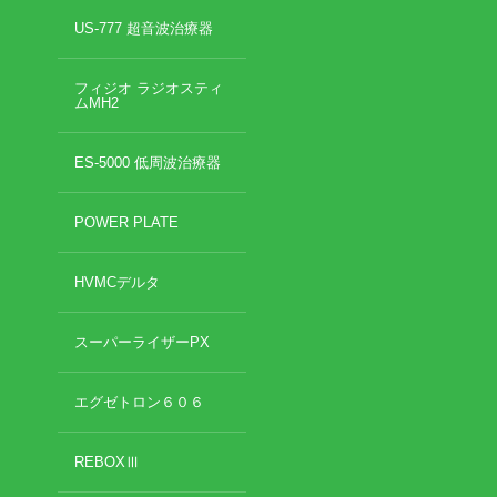
超音波診断装置（エコー検査）
US-777 超音波治療器
肉離れ
スーパーライザー
フィジオ ラジオスティ
捻挫・肉離れ・打撲・脱臼・骨折
ムMH2
交通事故の施術について
あごの痛み
ES-5000 低周波治療器
首の痛み
肩の痛み
POWER PLATE
肩こり
肘内障(小児肘の脱臼)
HVMCデルタ
腕の痛み
腰痛・ぎっくり腰
骨盤の痛み
スーパーライザーPX
膝の痛み
足首の痛み
エグゼトロン６０６
アキレス腱の痛み
院長のひとりごと
REBOXⅢ
お勧めのお店
草加のおすすめ