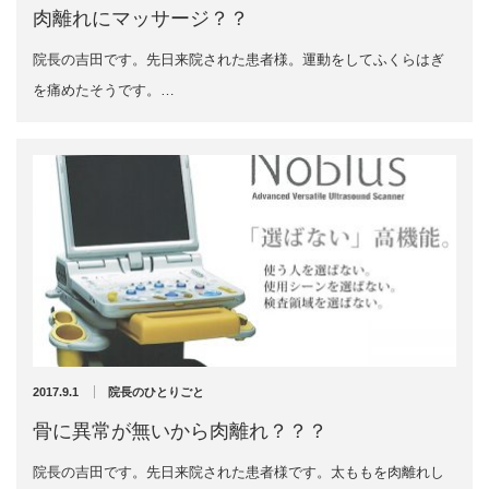
2022年8月
肉離れにマッサージ？？
2022年7月
イトー ESPURGE
院長の吉田です。先日来院された患者様。運動をしてふくらはぎ
2022年6月
を痛めたそうです。…
2022年5月
アクセス
2022年4月
2022年3月
診療時間
2022年2月
2022年1月
休診日カレンダー
2021年12月
2021年11月
院長ブログ
2021年10月
2021年9月
施術について
2021年7月
2021年5月
超音波診断装置（エコー検査）
2021年4月
2017.9.1
院長のひとりごと
2021年3月
骨に異常が無いから肉離れ？？？
2021年2月
休日診療・休診の御案内
2021年1月
院長の吉田です。先日来院された患者様です。太ももを肉離れし
2020年12月
当院からのお知らせ