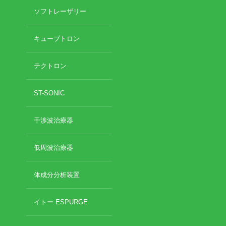
ソフトレーザリー
勉強会に参加しました
おでかけ
整骨院移転について
キューブトロン
未分類
テクトロン
ST-SONIC
干渉波治療器
低周波治療器
体成分分析装置
イトー ESPURGE