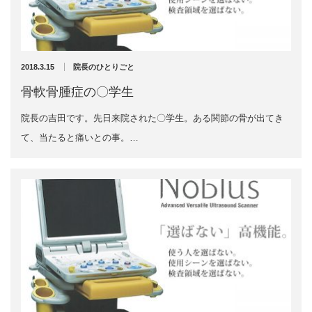
充実の医療機器
外くるぶしの骨折(エコー画像)
NEW
スーパーライザーEX
2025年12月2日
2018.3.15
院長のひとりごと
超音波診断装置
骨軟骨腫症の〇学生
院長の吉田です。先日来院された〇学生。ある関節の骨が出てき
US-777 超音波治療器
て、当たると痛いとの事。…
アーカイブ
フィジオ ラジオスティムMH2
ES-5000 低周波治療器
2026年8月
2026年4月
POWER PLATE
2026年3月
2025年12月
HVMCデルタ
2025年5月
2025年3月
スーパーライザーPX
2024年12月