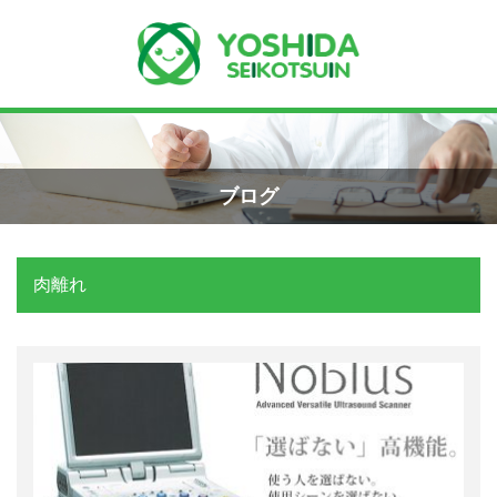
Menu
Recent Posts
小学生のエコー画像
ホーム
2026年8月7日
ブログ
よしだ整骨院について
手首骨折のエコー画像（橈骨下端部骨
折）
肉離れ
当院が選ばれる理由
2026年4月23日
院長プロフィール
交通事故の対応は？
施術の流れ
2026年3月10日
料金の御案内
関東学術大会に参加しました！
2026年3月9日