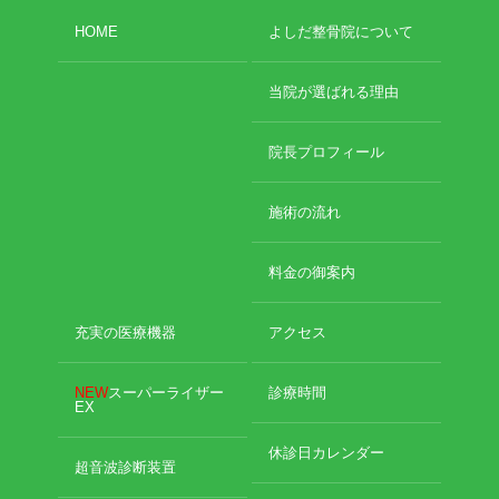
2017年8月
HOME
よしだ整骨院について
2017年7月
2017年6月
当院が選ばれる理由
2017年5月
2017年4月
2017年3月
院長プロフィール
2017年2月
施術の流れ
料金の御案内
カテゴリー
充実の医療機器
アクセス
骨折
休日診療・休診の御案内
NEW
スーパーライザー
診療時間
EX
脱臼
当院からのお知らせ
休診日カレンダー
捻挫・打撲
超音波診断装置
施術について