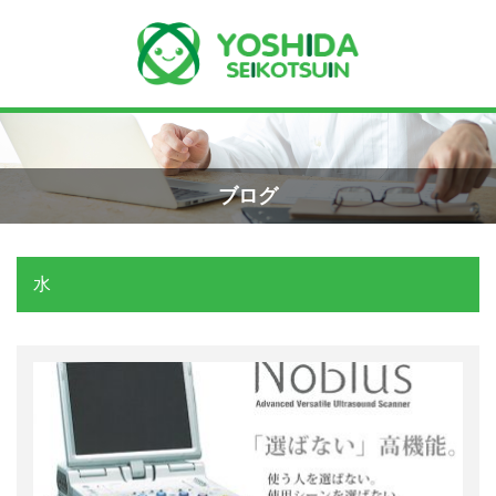
Menu
Recent Posts
小学生のエコー画像
ホーム
2026年8月7日
ブログ
よしだ整骨院について
手首骨折のエコー画像（橈骨下端部骨
折）
水
当院が選ばれる理由
2026年4月23日
院長プロフィール
交通事故の対応は？
施術の流れ
2026年3月10日
料金の御案内
関東学術大会に参加しました！
2026年3月9日