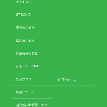
テクトロン
2020年11月
2020年10月
お勧めのお店
ST-SONIC
2020年9月
2020年6月
お問い合わせ
干渉波治療器
2020年5月
2020年4月
2020年3月
低周波治療器
2020年2月
2020年1月
体成分分析装置
2019年12月
2019年11月
イトー ESPURGE
2019年10月
2019年9月
院長ブログ
お問い合わせ
2019年8月
2019年7月
2019年6月
施術について
2019年5月
2019年4月
超音波診断装置（エコ