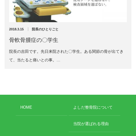
充実の医療機器
外くるぶしの骨折(エコー画像)
NEW
スーパーライザーEX
2025年12月2日
2018.3.15
院長のひとりごと
超音波診断装置
骨軟骨腫症の〇学生
院長の吉田です。先日来院された〇学生。ある関節の骨が出てき
US-777 超音波治療器
て、当たると痛いとの事。…
アーカイブ
フィジオ ラジオスティムMH2
ES-5000 低周波治療器
2026年8月
2026年4月
POWER PLATE
2026年3月
HOME
よしだ整骨院について
2025年12月
HVMCデルタ
2025年5月
2025年3月
当院が選ばれる理由
スーパーライザーPX
2024年12月