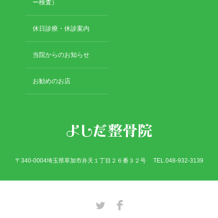
2019年3月
ー検査）
2019年2月
2019年1月
休日診療・休診案内
2018年12月
2018年11月
当院からのお知らせ
2018年10月
2018年9月
お勧めのお店
2018年8月
2018年7月
2018年6月
2018年5月
2018年4月
2018年3月
2018年2月
〒340-0004埼玉県草加市弁天１丁目２６番３２号 TEL.048-932-3139
2018年1月
2017年12月
2017年11月
2017年10月
Twitter
Facebook
2017年9月