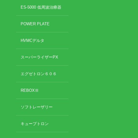
2022年8月
ES-5000 低周波治療器
2022年7月
イトー ESPURGE
2022年6月
POWER PLATE
2022年5月
アクセス
2022年4月
HVMCデルタ
2022年3月
診療時間
2022年2月
2022年1月
スーパーライザーPX
休診日カレンダー
2021年12月
2021年11月
エグゼトロン６０６
院長ブログ
2021年10月
2021年9月
REBOXⅢ
施術について
2021年7月
2021年5月
超音波診断装置（エコー検査）
ソフトレーザリー
2021年4月
2021年3月
2021年2月
休日診療・休診の御案内
キューブトロン
2021年1月
2020年12月
当院からのお知らせ