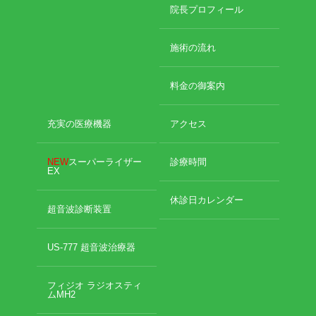
2024年11月
院長プロフィール
2024年10月
エグゼトロン６０６
2024年9月
施術の流れ
2024年8月
レボックスⅢ
2024年7月
料金の御案内
2024年4月
ソフトレーザリー
2024年2月
2024年1月
充実の医療機器
アクセス
キューブトロン
2023年12月
2023年10月
NEW
スーパーライザー
診療時間
テクトロン
EX
2023年9月
2023年8月
休診日カレンダー
ST-SONIC
2023年4月
超音波診断装置
2023年2月
干渉波治療器
2023年1月
US-777 超音波治療器
2022年12月
低周波治療器
2022年11月
フィジオ ラジオスティ
2022年10月
ムMH2
2022年9月
体成分分析装置