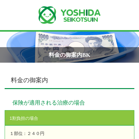
Menu
院長ブログ（最近の記事）
小学生のエコー画像
ホーム
2026年8月7日
料金の御案内BK
よしだ整骨院について
手首骨折のエコー画像（橈骨下端部骨
折）
料金の御案内
当院が選ばれる理由
2026年4月23日
院長プロフィール
保険が適用される治療の場合
交通事故の対応は？
施術の流れ
2026年3月10日
1割負担の場合
料金の御案内
関東学術大会に参加しました！
１部位：２４０円
2026年3月9日