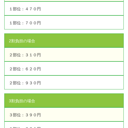
充実の医療機器
１部位：４７０円
外くるぶしの骨折(エコー画像)
NEW
スーパーライザーEX
１部位：７００円
2025年12月2日
超音波診断装置
2割負担の場合
US-777 超音波治療器
２部位：３１０円
アーカイブ
フィジオ ラジオスティムMH2
２部位：６２０円
ES-5000 低周波治療器
2026年8月
(1)
２部位：９３０円
2026年4月
(1)
POWER PLATE
2026年3月
(2)
3割負担の場合
2025年12月
(2)
HVMCデルタ
2025年5月
(3)
３部位：３９０円
2025年3月
(1)
スーパーライザーPX
2024年12月
(1)