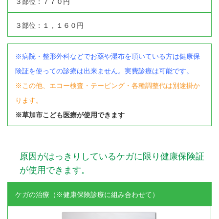
３部位：７７０円
2024年11月
(1)
2024年10月
(1)
エグゼトロン６０６
３部位：１，１６０円
2024年9月
(2)
2024年8月
(2)
レボックスⅢ
2024年7月
(2)
※病院・整形外科などでお薬や湿布を頂いている方は健康保
2024年4月
(1)
ソフトレーザリー
険証を使っての診療は出来ません。実費診療は可能です。
2024年2月
(1)
2024年1月
(1)
※この他、エコー検査・テーピング・各種調整代は別途掛か
キューブトロン
2023年12月
(1)
ります。
2023年10月
(2)
テクトロン
※草加市こども医療が使用できます
2023年9月
(3)
2023年8月
(5)
ST-SONIC
2023年4月
(1)
2023年2月
(2)
原因がはっきりしているケガに限り健康保険証
干渉波治療器
2023年1月
(1)
が使用できます。
2022年12月
(3)
低周波治療器
2022年11月
(2)
ケガの治療（※健康保険診療に組み合わせて）
2022年10月
(2)
2022年9月
(2)
体成分分析装置