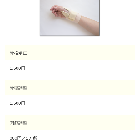
2022年8月
(1)
2022年7月
(3)
イトー ESPURGE
2022年6月
(2)
2022年5月
(4)
アクセス
2022年4月
(4)
2022年3月
(2)
診療時間
2022年2月
(4)
骨格矯正
2022年1月
(1)
休診日カレンダー
2021年12月
(5)
1,500円
2021年11月
(5)
院長ブログ
2021年10月
(3)
2021年9月
(5)
骨盤調整
施術について
2021年7月
(1)
2021年5月
(1)
1,500円
超音波診断装置（エコー検査）
2021年4月
(5)
2021年3月
(1)
関節調整
2021年2月
(2)
休日診療・休診の御案内
2021年1月
(3)
800円／1カ所
2020年12月
(3)
当院からのお知らせ