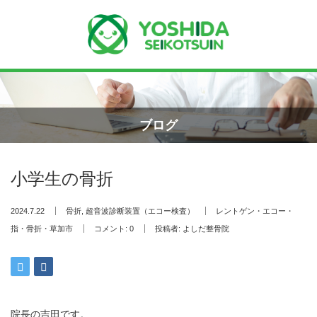
Menu
ホーム
ブログ
よしだ整骨院について
小学生の骨折
当院が選ばれる理由
2024.7.22
骨折
,
超音波診断装置（エコー検査）
レントゲン・エコー・
院長プロフィール
指・骨折・草加市
コメント:
0
投稿者:
よしだ整骨院
施術の流れ
料金の御案内
院長の吉田です。