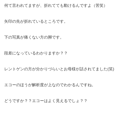
何て言われてますが、折れてても動けるんですよ（苦笑）
イトー ESPURGE
矢印の先が折れているところです。
アクセス
下の写真が痛くない方の脚です。
診療時間
段差になっているわかりますか？？
休診日カレンダー
レントゲンの方が分かりづらいとお母様が話されてました(笑)
院長ブログ
施術について
エコーのほうが解析度が上なのでわかるんですね。
超音波診断装置（エコー検査）
どうですか？？エコーはよく見えるでしょ？？
休日診療・休診の御案内
当院からのお知らせ