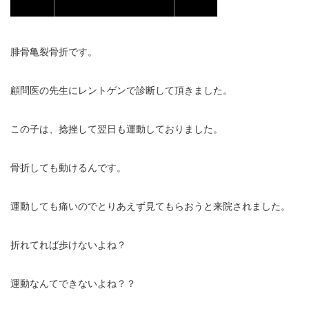
エグゼトロン６０６
腓骨亀裂骨折です。
レボックスⅢ
顧問医の先生にレントゲンで診断して頂きました。
ソフトレーザリー
キューブトロン
この子は、捻挫して翌日も運動しておりました。
テクトロン
骨折しても動けるんです。
ST-SONIC
運動しても痛いのでとりあえず見てもらおうと来院されました。
干渉波治療器
折れてれば歩けないよね？
低周波治療器
運動なんてできないよね？？
体成分分析装置