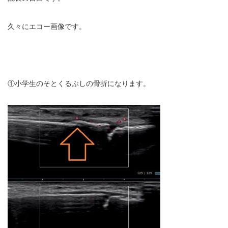
充実の医療機器
久々にエコー画像です。
NEW
スーパーライザーEX
超音波診断装置
①小学生のそとくるぶしの骨折になります。
US-777 超音波治療器
フィジオ ラジオスティムMH2
ES-5000 低周波治療器
POWER PLATE
HVMCデルタ
スーパーライザーPX