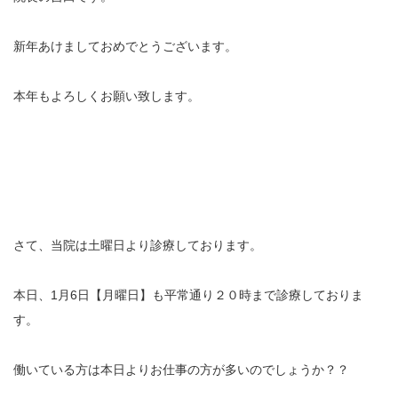
充実の医療機器
新年あけましておめでとうございます。
NEW
スーパーライザーEX
本年もよろしくお願い致します。
超音波診断装置
US-777 超音波治療器
フィジオ ラジオスティムMH2
ES-5000 低周波治療器
さて、当院は土曜日より診療しております。
POWER PLATE
本日、1月6日【月曜日】も平常通り２０時まで診療しておりま
す。
HVMCデルタ
働いている方は本日よりお仕事の方が多いのでしょうか？？
スーパーライザーPX