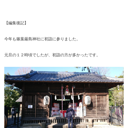
イトー ESPURGE
【編集後記】
アクセス
今年も
篠葉厳島神社
に初詣に参りました。
診療時間
元旦の１２時頃でしたが、初詣の方が多かったです。
休診日カレンダー
院長ブログ
施術について
超音波診断装置（エコー検査）
休日診療・休診の御案内
当院からのお知らせ