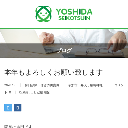
Menu
ホーム
ブログ
よしだ整骨院について
本年もよろしくお願い致します
当院が選ばれる理由
2020.1.6
休日診療・休診の御案内
草加市，弁天，厳島神社，
コメン
院長プロフィール
ト:
0
投稿者:
よしだ整骨院
施術の流れ
料金の御案内
院長の吉田です。