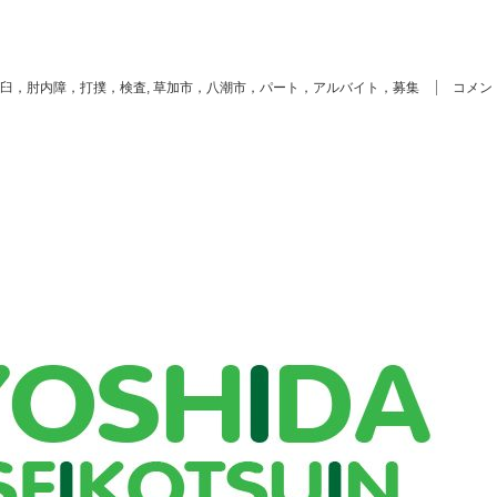
！
臼，肘内障，打撲，検査
,
草加市，八潮市，パート，アルバイト，募集
コメン