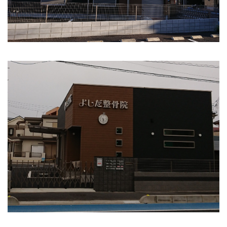
イトー ESPURGE
アクセス
診療時間
休診日カレンダー
院長ブログ
施術について
超音波診断装置（エコー検査）
休日診療・休診の御案内
当院からのお知らせ