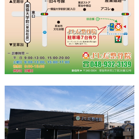
エグゼトロン６０６
レボックスⅢ
ソフトレーザリー
キューブトロン
テクトロン
ST-SONIC
干渉波治療器
低周波治療器
体成分分析装置