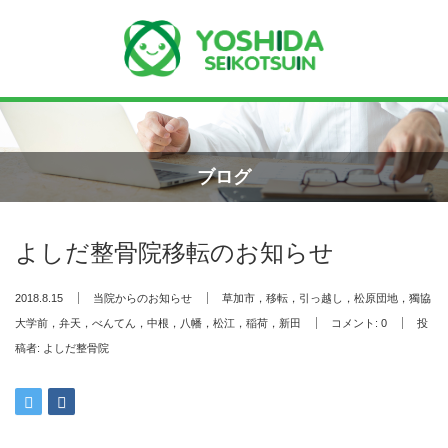
Menu
ホーム
ブログ
よしだ整骨院について
よしだ整骨院移転のお知らせ
当院が選ばれる理由
2018.8.15
当院からのお知らせ
草加市，移転，引っ越し，松原団地，獨協
院長プロフィール
大学前，弁天，べんてん，中根，八幡，松江，稲荷，新田
コメント:
0
投
稿者:
よしだ整骨院
施術の流れ
料金の御案内