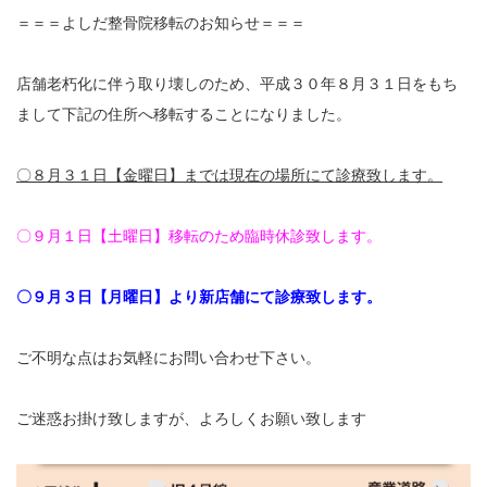
充実の医療機器
＝＝＝よしだ整骨院移転のお知らせ＝＝＝
NEW
スーパーライザーEX
店舗老朽化に伴う取り壊しのため、平成３０年８月３１日をもち
まして下記の住所へ移転することになりました。
超音波診断装置
〇８月３１日【金曜日】までは現在の場所にて診療致します。
US-777 超音波治療器
〇９月１日【土曜日】移転のため臨時休診致します。
フィジオ ラジオスティムMH2
〇９月３日【月曜日】より新店舗にて診療致します。
ES-5000 低周波治療器
POWER PLATE
ご不明な点はお気軽にお問い合わせ下さい。
HVMCデルタ
ご迷惑お掛け致しますが、よろしくお願い致します
スーパーライザーPX