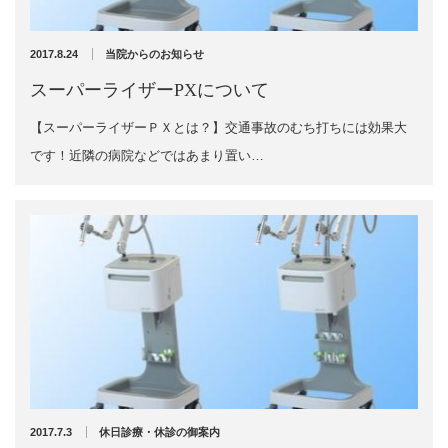
2024年11月
2024年10月
エグゼトロン６０６
2024年9月
2017.8.24
当院からのお知らせ
2024年8月
レボックスⅢ
スーパーライザーPXについて
2024年7月
2024年4月
【スーパーライザーＰＸとは？】交通事故のむち打ちには効果大
ソフトレーザリー
2024年2月
です！近隣の病院などではあまり置い…
2024年1月
キューブトロン
2023年12月
2023年10月
テクトロン
2023年9月
2023年8月
ST-SONIC
2023年4月
2023年2月
干渉波治療器
2023年1月
2022年12月
低周波治療器
2022年11月
2022年10月
2017.7.3
休日診療・休診の御案内
2022年9月
体成分分析装置