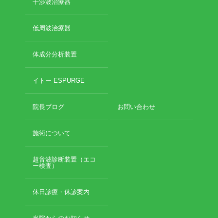
干渉波治療器
2017年8月
2017年7月
低周波治療器
2017年6月
2017年5月
2017年4月
体成分分析装置
2017年3月
2017年2月
イトー ESPURGE
院長ブログ
お問い合わせ
カテゴリー
施術について
骨折
超音波診断装置（エコ
ー検査）
休日診療・休診の御案内
脱臼
当院からのお知らせ
休日診療・休診案内
捻挫・打撲
施術について