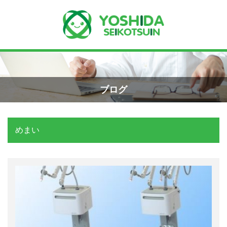
Menu
Recent Posts
小学生のエコー画像
ホーム
2026年8月7日
ブログ
よしだ整骨院について
手首骨折のエコー画像（橈骨下端部骨
折）
めまい
当院が選ばれる理由
2026年4月23日
院長プロフィール
交通事故の対応は？
施術の流れ
2026年3月10日
料金の御案内
関東学術大会に参加しました！
2026年3月9日