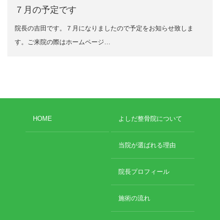
2022年8月
７月の予定です
2022年7月
イトー ESPURGE
院長の吉田です。７月になりましたので予定をお知らせ致しま
2022年6月
2022年5月
す。ご来院の際はホームページ…
アクセス
2022年4月
2022年3月
診療時間
2022年2月
2022年1月
休診日カレンダー
2021年12月
2021年11月
HOME
よしだ整骨院について
院長ブログ
2021年10月
2021年9月
施術について
当院が選ばれる理由
2021年7月
2021年5月
超音波診断装置（エコー検査）
2021年4月
院長プロフィール
2021年3月
2021年2月
休日診療・休診の御案内
施術の流れ
2021年1月
2020年12月
当院からのお知らせ