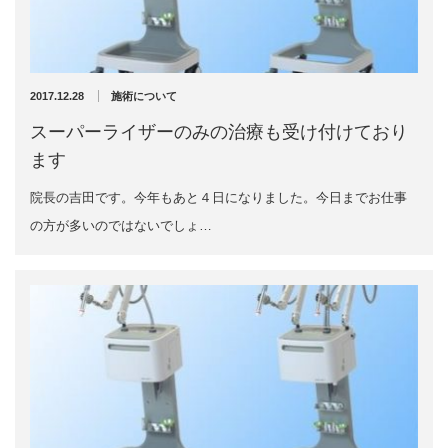
充実の医療機器
外くるぶしの骨折(エコー画像)
NEW
スーパーライザーEX
2025年12月2日
2017.12.28
施術について
超音波診断装置
スーパーライザーのみの治療も受け付けており
ます
US-777 超音波治療器
院長の吉田です。今年もあと４日になりました。今日までお仕事
アーカイブ
フィジオ ラジオスティムMH2
の方が多いのではないでしょ…
ES-5000 低周波治療器
2026年8月
2026年4月
POWER PLATE
2026年3月
2025年12月
HVMCデルタ
2025年5月
2025年3月
スーパーライザーPX
2024年12月