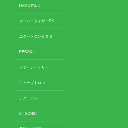
2019年3月
HVMCデルタ
2019年2月
2019年1月
スーパーライザーPX
2018年12月
2018年11月
2018年10月
エグゼトロン６０６
2018年9月
2018年8月
REBOXⅢ
2018年7月
2018年6月
ソフトレーザリー
2018年5月
2018年4月
キューブトロン
2018年3月
2018年2月
2018年1月
テクトロン
2017年12月
2017年11月
ST-SONIC
2017年10月
2017年9月