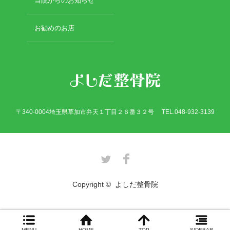
当院からのお知らせ
肉離れ
超音波診断装置（エコー検査）
お勧めのお店
スーパーライザー
捻挫・肉離れ・打撲・脱臼・骨折
交通事故の施術について
あごの痛み
首の痛み
肩の痛み
肩こり
〒340-0004埼玉県草加市弁天１丁目２６番３２号 TEL.048-932-3139
肘内障(小児肘の脱臼)
腕の痛み
腰痛・ぎっくり腰
骨盤の痛み
Twitter
Facebook
膝の痛み
足首の痛み
Copyright ©
よしだ整骨院
アキレス腱の痛み
院長のひとりごと
お勧めのお店
草加のおすすめ
MENU
HOME
TOP
SIDEBAR