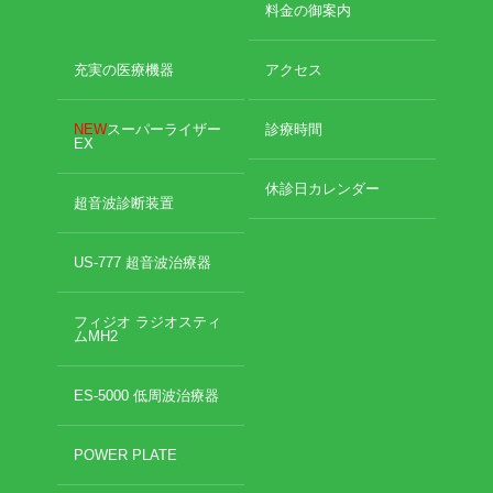
料金の御案内
2020年11月
2020年10月
お勧めのお店
充実の医療機器
アクセス
2020年9月
2020年6月
お問い合わせ
2020年5月
NEW
スーパーライザー
診療時間
EX
2020年4月
2020年3月
休診日カレンダー
超音波診断装置
2020年2月
2020年1月
2019年12月
US-777 超音波治療器
2019年11月
2019年10月
フィジオ ラジオスティ
ムMH2
2019年9月
2019年8月
2019年7月
ES-5000 低周波治療器
2019年6月
2019年5月
POWER PLATE
2019年4月