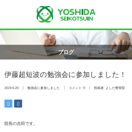
Menu
ホーム
ブログ
よしだ整骨院について
伊藤超短波の勉強会に参加しました！
当院が選ばれる理由
2019.6.20
勉強会に参加しました
コメント:
0
投稿者:
よしだ整骨院
院長プロフィール
施術の流れ
料金の御案内
院長の吉田です。