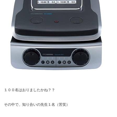
エグゼトロン６０６
レボックスⅢ
ソフトレーザリー
キューブトロン
テクトロン
ST-SONIC
干渉波治療器
１００名はおりましたかね？？
低周波治療器
その中で、知り合いの先生１名（苦笑）
体成分分析装置