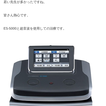
若い先生が多かったですね。
イトー ESPURGE
皆さん熱心です。
アクセス
ES-5000と超音波を使用しての治療です。
診療時間
休診日カレンダー
院長ブログ
施術について
超音波診断装置（エコー検査）
休日診療・休診の御案内
当院からのお知らせ