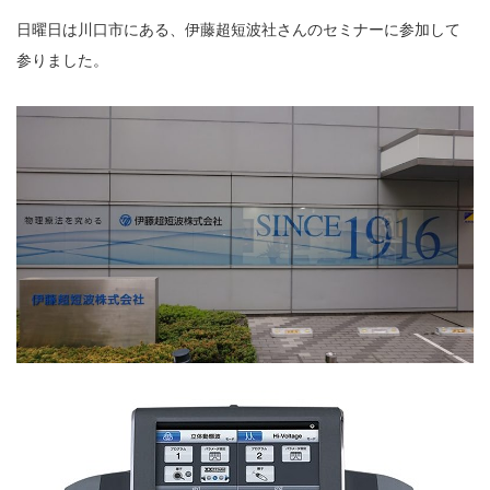
充実の医療機器
日曜日は川口市にある、伊藤超短波社さんのセミナーに参加して
参りました。
NEW
スーパーライザーEX
超音波診断装置
US-777 超音波治療器
フィジオ ラジオスティムMH2
ES-5000 低周波治療器
POWER PLATE
HVMCデルタ
スーパーライザーPX