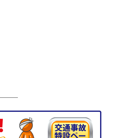
）
）
━━━━━