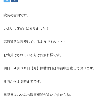
充実の医療機器
院長の吉田です。
NEW
スーパーライザーEX
いよいよGWも始まりました！
超音波診断装置
US-777 超音波治療器
高速道路は渋滞しているようですね・・・
フィジオ ラジオスティムMH2
お出掛けされている方はお疲れ様です。
ES-5000 低周波治療器
明日、４月３０日【月】振替休日は午前中診療しております。
POWER PLATE
９時から１３時までです。
HVMCデルタ
祝祭日はお休みの医療機関が多いですからね。
スーパーライザーPX