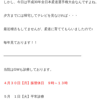
しかし、今日は
平成30年全日本柔道選手権大会
なんですよね。
イトー ESPURGE
夕方までには帰宅してテレビを見なければ・・・
アクセス
最近稽古もしてませんが、柔道に育ててもらいましたので♪
診療時間
毎年見ております！！
休診日カレンダー
━━━━━━━━━━━━━━━━━━━━━━━
院長ブログ
当院はGWも診療しております。
施術について
４月３０日【月】振替休日 ９時～１３時
超音波診断装置（エコー検査）
休日診療・休診の御案内
５月 １日【火】平常診療
当院からのお知らせ