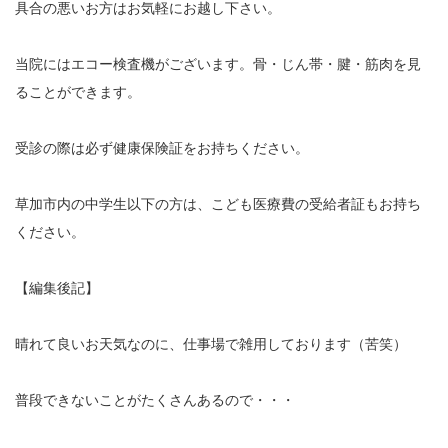
具合の悪いお方はお気軽にお越し下さい。
エグゼトロン６０６
当院には
エコー検査機
がございます。骨・じん帯・腱・筋肉を見
レボックスⅢ
ることができます。
ソフトレーザリー
受診の際は必ず健康保険証をお持ちください。
キューブトロン
草加市内の中学生以下の方は、こども医療費の受給者証もお持ち
ください。
テクトロン
ST-SONIC
【編集後記】
干渉波治療器
晴れて良いお天気なのに、仕事場で雑用しております（苦笑）
低周波治療器
普段できないことがたくさんあるので・・・
体成分分析装置