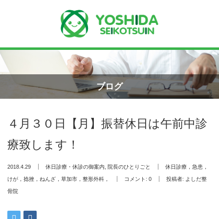
Menu
ホーム
ブログ
よしだ整骨院について
４月３０日【月】振替休日は午前中診
当院が選ばれる理由
療致します！
院長プロフィール
2018.4.29
休日診療・休診の御案内
,
院長のひとりごと
休日診療，急患，
施術の流れ
けが，捻挫，ねんざ，草加市，整形外科，
コメント:
0
投稿者:
よしだ整
骨院
料金の御案内