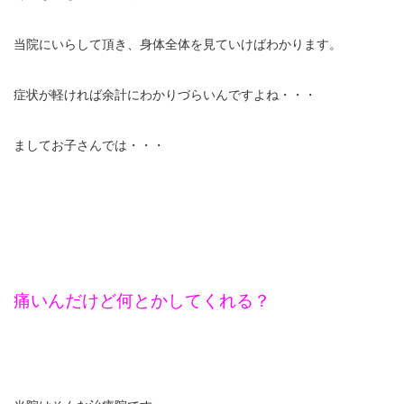
エグゼトロン６０６
当院にいらして頂き、身体全体を見ていけばわかります。
レボックスⅢ
症状が軽ければ余計にわかりづらいんですよね・・・
ソフトレーザリー
ましてお子さんでは・・・
キューブトロン
テクトロン
ST-SONIC
痛いんだけど何とかしてくれる？
干渉波治療器
低周波治療器
体成分分析装置