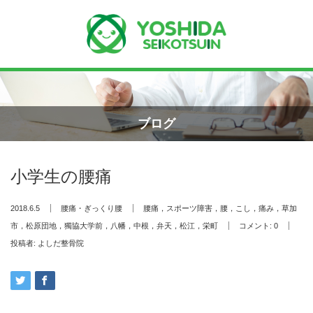
Menu
ホーム
ブログ
よしだ整骨院について
小学生の腰痛
当院が選ばれる理由
2018.6.5
腰痛・ぎっくり腰
腰痛，スポーツ障害，腰，こし，痛み，草加
院長プロフィール
市，松原団地，獨協大学前，八幡，中根，弁天，松江，栄町
コメント:
0
投稿者:
よしだ整骨院
施術の流れ
料金の御案内