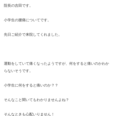
充実の医療機器
院長の吉田です。
NEW
スーパーライザーEX
小学生の腰痛についてです。
超音波診断装置
先日ご紹介で来院してくれました。
US-777 超音波治療器
フィジオ ラジオスティムMH2
運動をしていて痛くなったようですが、何をすると痛いのかわか
らないそうです。
ES-5000 低周波治療器
POWER PLATE
小学生に何をすると痛いのか？？
HVMCデルタ
そんなこと聞いてもわかりませんよね？
スーパーライザーPX
そんなときも心配いりません！