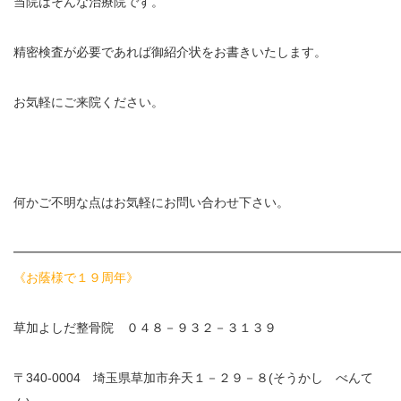
当院はそんな治療院です。
イトー ESPURGE
精密検査が必要であれば御紹介状をお書きいたします。
アクセス
お気軽にご来院ください。
診療時間
休診日カレンダー
何かご不明な点はお気軽にお問い合わせ下さい。
院長ブログ
━━━━━━━━━━━━━━━━━━━━━━━━━━━━━━
施術について
《お蔭様で１９周年》
超音波診断装置（エコー検査）
草加よしだ整骨院 ０４８－９３２－３１３９
休日診療・休診の御案内
〒340-0004 埼玉県草加市弁天１－２９－８(そうかし べんて
当院からのお知らせ