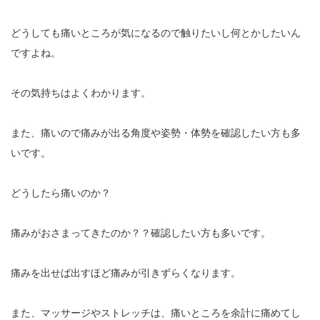
エグゼトロン６０６
どうしても痛いところが気になるので触りたいし何とかしたいん
ですよね。
レボックスⅢ
その気持ちはよくわかります。
ソフトレーザリー
キューブトロン
また、痛いので痛みが出る角度や姿勢・体勢を確認したい方も多
いです。
テクトロン
どうしたら痛いのか？
ST-SONIC
痛みがおさまってきたのか？？確認したい方も多いです。
干渉波治療器
痛みを出せば出すほど痛みが引きずらくなります。
低周波治療器
体成分分析装置
また、マッサージやストレッチは、痛いところを余計に痛めてし