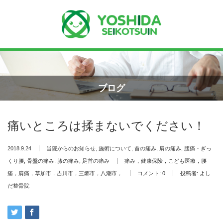
Menu
ホーム
ブログ
よしだ整骨院について
痛いところは揉まないでください！
当院が選ばれる理由
2018.9.24
当院からのお知らせ
,
施術について
,
首の痛み
,
肩の痛み
,
腰痛・ぎっ
院長プロフィール
くり腰
,
骨盤の痛み
,
膝の痛み
,
足首の痛み
痛み，健康保険，こども医療，腰
痛，肩痛，草加市，吉川市，三郷市，八潮市，
コメント:
0
投稿者:
よし
施術の流れ
だ整骨院
料金の御案内