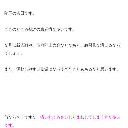
充実の医療機器
院長の吉田です。
NEW
スーパーライザーEX
ここのところ初診の患者様が多いです。
超音波診断装置
９月は新人戦や、市内陸上大会などがあり、練習量が増えるから
US-777 超音波治療器
でしょう。
フィジオ ラジオスティムMH2
また、運動しやすい気温になってきたこともあるかと思います。
ES-5000 低周波治療器
POWER PLATE
HVMCデルタ
前からそうですが、
痛いところをいじりまわしてしまう方が多い
スーパーライザーPX
です。