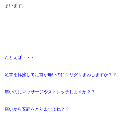
まいます。
イトー ESPURGE
アクセス
診療時間
たとえば・・・・
休診日カレンダー
足首を捻挫して足首が痛いのにグリグリまわしますか？？
院長ブログ
施術について
痛いのにマッサージやストレッチしますか？？
超音波診断装置（エコー検査）
痛いから安静をとりますよね？？
休日診療・休診の御案内
当院からのお知らせ