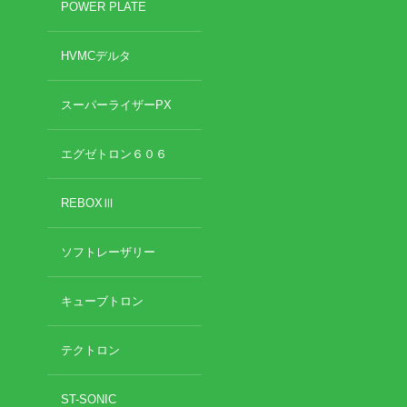
POWER PLATE
2020年11月
2020年10月
お勧めのお店
HVMCデルタ
2020年9月
2020年6月
お問い合わせ
スーパーライザーPX
2020年5月
2020年4月
2020年3月
エグゼトロン６０６
2020年2月
2020年1月
REBOXⅢ
2019年12月
2019年11月
ソフトレーザリー
2019年10月
2019年9月
キューブトロン
2019年8月
2019年7月
2019年6月
テクトロン
2019年5月
2019年4月
ST-SONIC