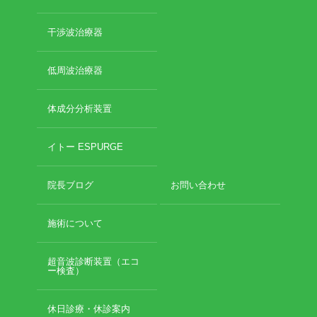
2019年3月
2019年2月
干渉波治療器
2019年1月
2018年12月
低周波治療器
2018年11月
2018年10月
2018年9月
体成分分析装置
2018年8月
2018年7月
イトー ESPURGE
2018年6月
2018年5月
院長ブログ
お問い合わせ
2018年4月
2018年3月
施術について
2018年2月
2018年1月
2017年12月
超音波診断装置（エコ
ー検査）
2017年11月
2017年10月
2017年9月
休日診療・休診案内