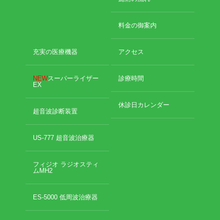
2022年8月
2022年7月
イトー ESPURGE
料金の御案内
2022年6月
2022年5月
アクセス
充実の医療機器
アクセス
2022年4月
2022年3月
診療時間
2022年2月
NEW
スーパーライザー
診療時間
EX
2022年1月
休診日カレンダー
2021年12月
休診日カレンダー
超音波診断装置
2021年11月
院長ブログ
2021年10月
2021年9月
US-777 超音波治療器
施術について
2021年7月
2021年5月
フィジオ ラジオスティ
超音波診断装置（エコー検査）
ムMH2
2021年4月
2021年3月
2021年2月
休日診療・休診の御案内
ES-5000 低周波治療器
2021年1月
2020年12月
当院からのお知らせ