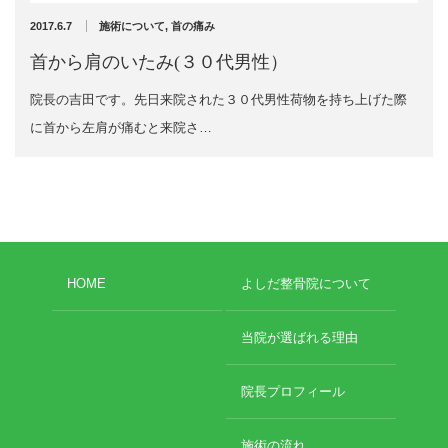
2024年11月
2017.6.7
施術について
,
首の痛み
2024年10月
エグゼトロン６０６
2024年9月
首から肩のいたみ(３０代男性）
2024年8月
レボックスⅢ
院長の吉田です。先日来院された３０代男性荷物を持ち上げた際
2024年7月
2024年4月
に首から左肩が痛むと来院さ…
ソフトレーザリー
2024年2月
2024年1月
キューブトロン
2023年12月
2023年10月
テクトロン
2023年9月
2023年8月
HOME
よしだ整骨院について
ST-SONIC
2023年4月
2023年2月
干渉波治療器
当院が選ばれる理由
2023年1月
2022年12月
低周波治療器
2022年11月
院長プロフィール
2022年10月
2022年9月
体成分分析装置
施術の流れ