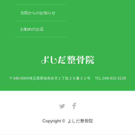
2017年8月
2017年7月
当院からのお知らせ
2017年6月
2017年5月
お勧めのお店
2017年4月
2017年3月
2017年2月
カテゴリー
〒340-0004埼玉県草加市弁天１丁目２６番３２号 TEL.048-932-3139
骨折
休日診療・休診の御案内
Twitter
Facebook
脱臼
当院からのお知らせ
Copyright ©
よしだ整骨院
捻挫・打撲
施術について