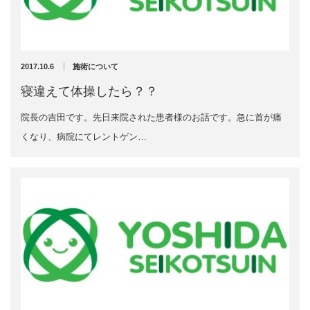
充実の医療機器
外くるぶしの骨折(エコー画像)
NEW
スーパーライザーEX
2025年12月2日
2017.10.6
施術について
超音波診断装置
寝違えて体操したら？？
院長の吉田です。先日来院された患者様のお話です。急に首が痛
US-777 超音波治療器
くなり、病院にてレントゲン…
アーカイブ
フィジオ ラジオスティムMH2
ES-5000 低周波治療器
2026年8月
2026年4月
POWER PLATE
2026年3月
2025年12月
HVMCデルタ
2025年5月
2025年3月
スーパーライザーPX
2024年12月