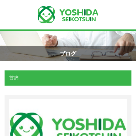
Menu
Recent Posts
小学生のエコー画像
ホーム
2026年8月7日
ブログ
よしだ整骨院について
手首骨折のエコー画像（橈骨下端部骨
折）
首痛
当院が選ばれる理由
2026年4月23日
院長プロフィール
交通事故の対応は？
施術の流れ
2026年3月10日
料金の御案内
関東学術大会に参加しました！
2026年3月9日