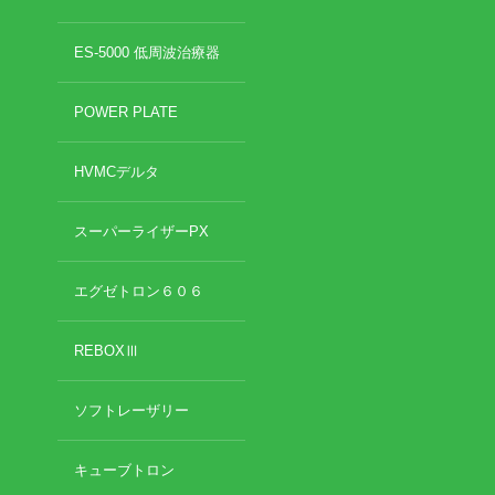
2022年8月
2022年7月
イトー ESPURGE
ES-5000 低周波治療器
2022年6月
2022年5月
アクセス
POWER PLATE
2022年4月
2022年3月
診療時間
2022年2月
HVMCデルタ
2022年1月
休診日カレンダー
2021年12月
スーパーライザーPX
2021年11月
院長ブログ
2021年10月
エグゼトロン６０６
2021年9月
施術について
2021年7月
REBOXⅢ
2021年5月
超音波診断装置（エコー検査）
2021年4月
2021年3月
ソフトレーザリー
2021年2月
休日診療・休診の御案内
2021年1月
キューブトロン
2020年12月
当院からのお知らせ