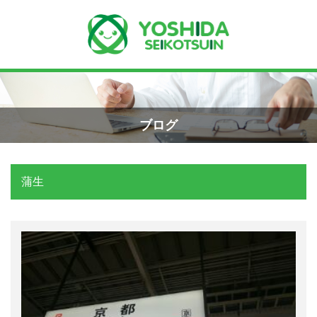
Menu
Recent Posts
小学生のエコー画像
ホーム
2026年8月7日
ブログ
よしだ整骨院について
手首骨折のエコー画像（橈骨下端部骨
折）
蒲生
当院が選ばれる理由
2026年4月23日
院長プロフィール
交通事故の対応は？
施術の流れ
2026年3月10日
料金の御案内
関東学術大会に参加しました！
2026年3月9日