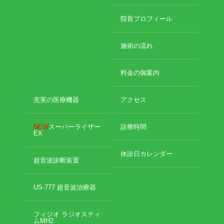
2024年11月
2024年10月
エグゼトロン６０６
院長プロフィール
2024年9月
2024年8月
レボックスⅢ
施術の流れ
2024年7月
2024年4月
ソフトレーザリー
料金の御案内
2024年2月
2024年1月
キューブトロン
2023年12月
充実の医療機器
アクセス
2023年10月
テクトロン
2023年9月
NEW
スーパーライザー
診療時間
EX
2023年8月
ST-SONIC
2023年4月
休診日カレンダー
2023年2月
超音波診断装置
干渉波治療器
2023年1月
2022年12月
US-777 超音波治療器
低周波治療器
2022年11月
2022年10月
フィジオ ラジオスティ
2022年9月
体成分分析装置
ムMH2