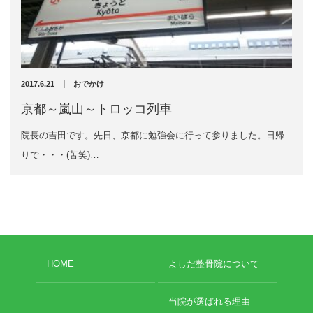
充実の医療機器
外くるぶしの骨折(エコー画像)
NEW
スーパーライザーEX
2025年12月2日
超音波診断装置
2017.6.21
おでかけ
京都～嵐山～トロッコ列車
US-777 超音波治療器
院長の吉田です。先日、京都に勉強会に行って参りました。日帰
アーカイブ
フィジオ ラジオスティムMH2
りで・・・(苦笑)…
ES-5000 低周波治療器
2026年8月
2026年4月
POWER PLATE
2026年3月
2025年12月
HVMCデルタ
HOME
よしだ整骨院について
2025年5月
2025年3月
スーパーライザーPX
2024年12月
当院が選ばれる理由