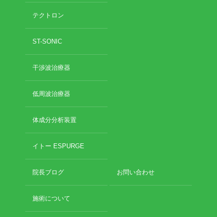
2020年11月
テクトロン
2020年10月
お勧めのお店
2020年9月
ST-SONIC
2020年6月
お問い合わせ
2020年5月
2020年4月
干渉波治療器
2020年3月
2020年2月
低周波治療器
2020年1月
2019年12月
体成分分析装置
2019年11月
2019年10月
イトー ESPURGE
2019年9月
2019年8月
2019年7月
院長ブログ
お問い合わせ
2019年6月
2019年5月
施術について
2019年4月