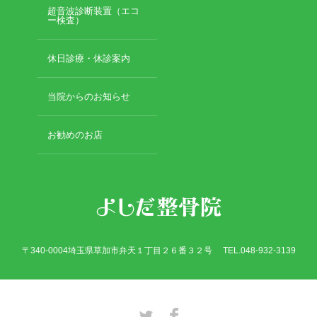
2019年3月
超音波診断装置（エコ
2019年2月
ー検査）
2019年1月
2018年12月
休日診療・休診案内
2018年11月
2018年10月
当院からのお知らせ
2018年9月
2018年8月
お勧めのお店
2018年7月
2018年6月
2018年5月
2018年4月
2018年3月
2018年2月
2018年1月
〒340-0004埼玉県草加市弁天１丁目２６番３２号 TEL.048-932-3139
2017年12月
2017年11月
2017年10月
2017年9月
Twitter
Facebook