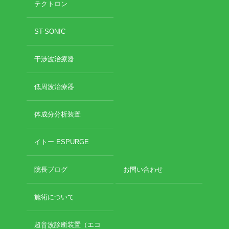
テクトロン
2020年11月
2020年10月
お勧めのお店
ST-SONIC
2020年9月
2020年6月
お問い合わせ
干渉波治療器
2020年5月
2020年4月
2020年3月
低周波治療器
2020年2月
2020年1月
体成分分析装置
2019年12月
2019年11月
イトー ESPURGE
2019年10月
2019年9月
院長ブログ
お問い合わせ
2019年8月
2019年7月
2019年6月
施術について
2019年5月
2019年4月
超音波診断装置（エコ