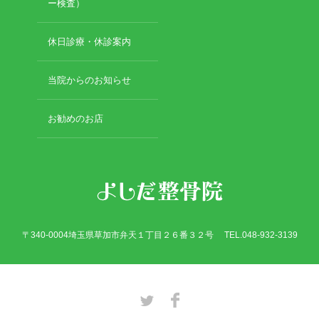
2019年3月
ー検査）
2019年2月
2019年1月
休日診療・休診案内
2018年12月
2018年11月
当院からのお知らせ
2018年10月
2018年9月
お勧めのお店
2018年8月
2018年7月
2018年6月
2018年5月
2018年4月
2018年3月
2018年2月
〒340-0004埼玉県草加市弁天１丁目２６番３２号 TEL.048-932-3139
2018年1月
2017年12月
2017年11月
2017年10月
Twitter
Facebook
2017年9月