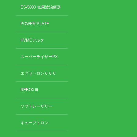
2022年8月
ES-5000 低周波治療器
2022年7月
イトー ESPURGE
2022年6月
POWER PLATE
2022年5月
アクセス
2022年4月
HVMCデルタ
2022年3月
診療時間
2022年2月
2022年1月
スーパーライザーPX
休診日カレンダー
2021年12月
2021年11月
エグゼトロン６０６
院長ブログ
2021年10月
2021年9月
REBOXⅢ
施術について
2021年7月
2021年5月
超音波診断装置（エコー検査）
ソフトレーザリー
2021年4月
2021年3月
2021年2月
休日診療・休診の御案内
キューブトロン
2021年1月
2020年12月
当院からのお知らせ