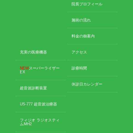
2024年11月
院長プロフィール
2024年10月
エグゼトロン６０６
2024年9月
施術の流れ
2024年8月
レボックスⅢ
2024年7月
料金の御案内
2024年4月
ソフトレーザリー
2024年2月
2024年1月
充実の医療機器
アクセス
キューブトロン
2023年12月
2023年10月
NEW
スーパーライザー
診療時間
テクトロン
EX
2023年9月
2023年8月
休診日カレンダー
ST-SONIC
2023年4月
超音波診断装置
2023年2月
干渉波治療器
2023年1月
US-777 超音波治療器
2022年12月
低周波治療器
2022年11月
フィジオ ラジオスティ
2022年10月
ムMH2
2022年9月
体成分分析装置