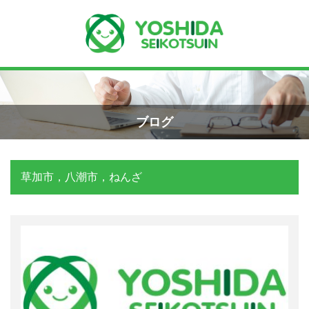
Menu
Recent Posts
小学生のエコー画像
ホーム
2026年8月7日
ブログ
よしだ整骨院について
手首骨折のエコー画像（橈骨下端部骨
折）
草加市，八潮市，ねんざ
当院が選ばれる理由
2026年4月23日
院長プロフィール
交通事故の対応は？
施術の流れ
2026年3月10日
料金の御案内
関東学術大会に参加しました！
2026年3月9日