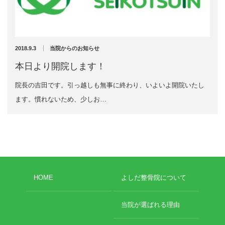
充実の医療機器
外くるぶしの骨折(エコー画像)
NEW
スーパーライザーEX
2025年12月2日
2018.9.3
当院からのお知らせ
超音波診断装置
本日より開院します！
院長の吉田です。引っ越しも無事に終わり、いよいよ開院いたし
US-777 超音波治療器
ます。慣れないため、少しお…
アーカイブ
フィジオ ラジオスティムMH2
ES-5000 低周波治療器
2026年8月
2026年4月
POWER PLATE
2026年3月
HOME
よしだ整骨院について
2025年12月
HVMCデルタ
2025年5月
2025年3月
当院が選ばれる理由
スーパーライザーPX
2024年12月