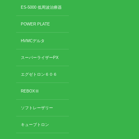
2022年8月
ES-5000 低周波治療器
2022年7月
イトー ESPURGE
2022年6月
POWER PLATE
2022年5月
アクセス
2022年4月
HVMCデルタ
2022年3月
診療時間
2022年2月
2022年1月
スーパーライザーPX
休診日カレンダー
2021年12月
2021年11月
エグゼトロン６０６
院長ブログ
2021年10月
2021年9月
REBOXⅢ
施術について
2021年7月
2021年5月
超音波診断装置（エコー検査）
ソフトレーザリー
2021年4月
2021年3月
2021年2月
休日診療・休診の御案内
キューブトロン
2021年1月
2020年12月
当院からのお知らせ