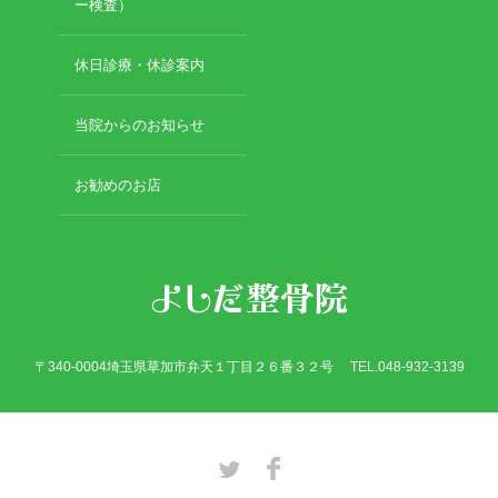
2019年3月
ー検査）
2019年2月
2019年1月
休日診療・休診案内
2018年12月
2018年11月
当院からのお知らせ
2018年10月
2018年9月
お勧めのお店
2018年8月
2018年7月
2018年6月
2018年5月
2018年4月
2018年3月
2018年2月
〒340-0004埼玉県草加市弁天１丁目２６番３２号 TEL.048-932-3139
2018年1月
2017年12月
2017年11月
2017年10月
Twitter
Facebook
2017年9月