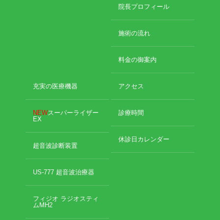
2024年11月
院長プロフィール
2024年10月
エグゼトロン６０６
2024年9月
施術の流れ
2024年8月
レボックスⅢ
2024年7月
料金の御案内
2024年4月
ソフトレーザリー
2024年2月
2024年1月
充実の医療機器
アクセス
キューブトロン
2023年12月
2023年10月
NEW
スーパーライザー
診療時間
テクトロン
EX
2023年9月
2023年8月
休診日カレンダー
ST-SONIC
2023年4月
超音波診断装置
2023年2月
干渉波治療器
2023年1月
US-777 超音波治療器
2022年12月
低周波治療器
2022年11月
フィジオ ラジオスティ
2022年10月
ムMH2
2022年9月
体成分分析装置