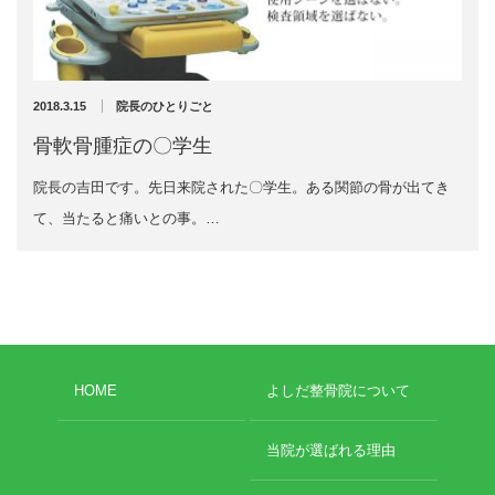
充実の医療機器
外くるぶしの骨折(エコー画像)
NEW
スーパーライザーEX
2025年12月2日
2018.3.15
院長のひとりごと
超音波診断装置
骨軟骨腫症の〇学生
院長の吉田です。先日来院された〇学生。ある関節の骨が出てき
US-777 超音波治療器
て、当たると痛いとの事。…
アーカイブ
フィジオ ラジオスティムMH2
ES-5000 低周波治療器
2026年8月
2026年4月
POWER PLATE
2026年3月
HOME
よしだ整骨院について
2025年12月
HVMCデルタ
2025年5月
2025年3月
当院が選ばれる理由
スーパーライザーPX
2024年12月