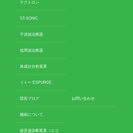
テクトロン
2020年11月
2020年10月
お勧めのお店
ST-SONIC
2020年9月
2020年6月
お問い合わせ
干渉波治療器
2020年5月
2020年4月
2020年3月
低周波治療器
2020年2月
2020年1月
体成分分析装置
2019年12月
2019年11月
イトー ESPURGE
2019年10月
2019年9月
院長ブログ
お問い合わせ
2019年8月
2019年7月
2019年6月
施術について
2019年5月
2019年4月
超音波診断装置（エコ