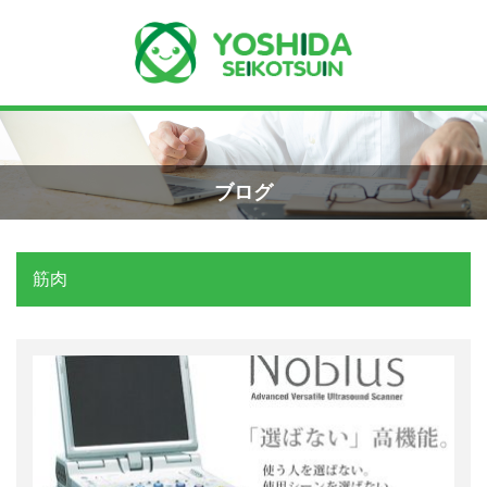
Menu
Recent Posts
小学生のエコー画像
ホーム
2026年8月7日
ブログ
よしだ整骨院について
手首骨折のエコー画像（橈骨下端部骨
折）
筋肉
当院が選ばれる理由
2026年4月23日
院長プロフィール
交通事故の対応は？
施術の流れ
2026年3月10日
料金の御案内
関東学術大会に参加しました！
2026年3月9日