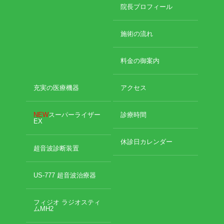
2024年11月
院長プロフィール
2024年10月
エグゼトロン６０６
2024年9月
施術の流れ
2024年8月
レボックスⅢ
2024年7月
料金の御案内
2024年4月
ソフトレーザリー
2024年2月
2024年1月
充実の医療機器
アクセス
キューブトロン
2023年12月
2023年10月
NEW
スーパーライザー
診療時間
テクトロン
EX
2023年9月
2023年8月
休診日カレンダー
ST-SONIC
2023年4月
超音波診断装置
2023年2月
干渉波治療器
2023年1月
US-777 超音波治療器
2022年12月
低周波治療器
2022年11月
フィジオ ラジオスティ
2022年10月
ムMH2
2022年9月
体成分分析装置