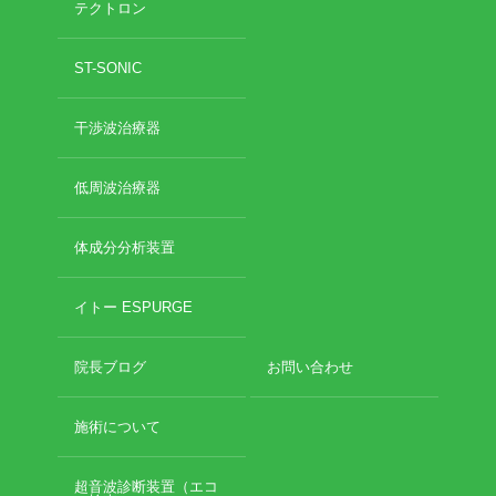
テクトロン
2020年11月
2020年10月
お勧めのお店
ST-SONIC
2020年9月
2020年6月
お問い合わせ
干渉波治療器
2020年5月
2020年4月
2020年3月
低周波治療器
2020年2月
2020年1月
体成分分析装置
2019年12月
2019年11月
イトー ESPURGE
2019年10月
2019年9月
院長ブログ
お問い合わせ
2019年8月
2019年7月
2019年6月
施術について
2019年5月
2019年4月
超音波診断装置（エコ