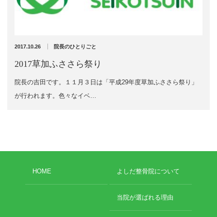
充実の医療機器
外くるぶしの骨折(エコー画像)
NEW
スーパーライザーEX
2025年12月2日
2017.10.26
院長のひとりごと
超音波診断装置
2017草加ふささら祭り
院長の吉田です。１１月３日は「平成29年度草加ふささら祭り」
US-777 超音波治療器
が行われます。色々なイベ…
アーカイブ
フィジオ ラジオスティムMH2
ES-5000 低周波治療器
2026年8月
2026年4月
POWER PLATE
2026年3月
HOME
よしだ整骨院について
2025年12月
HVMCデルタ
2025年5月
2025年3月
当院が選ばれる理由
スーパーライザーPX
2024年12月