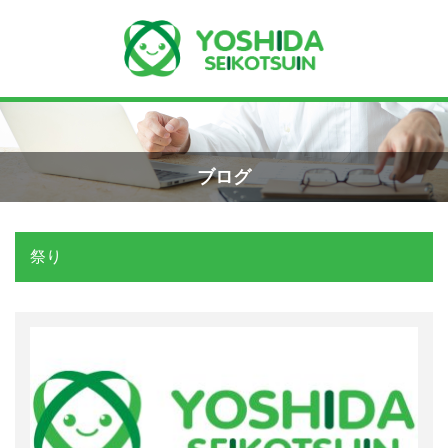
Menu
Recent Posts
小学生のエコー画像
ホーム
2026年8月7日
ブログ
よしだ整骨院について
手首骨折のエコー画像（橈骨下端部骨
折）
祭り
当院が選ばれる理由
2026年4月23日
院長プロフィール
交通事故の対応は？
施術の流れ
2026年3月10日
料金の御案内
関東学術大会に参加しました！
2026年3月9日