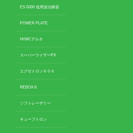
2022年8月
ES-5000 低周波治療器
2022年7月
イトー ESPURGE
2022年6月
POWER PLATE
2022年5月
アクセス
2022年4月
HVMCデルタ
2022年3月
診療時間
2022年2月
2022年1月
スーパーライザーPX
休診日カレンダー
2021年12月
2021年11月
エグゼトロン６０６
院長ブログ
2021年10月
2021年9月
REBOXⅢ
施術について
2021年7月
2021年5月
超音波診断装置（エコー検査）
ソフトレーザリー
2021年4月
2021年3月
2021年2月
休日診療・休診の御案内
キューブトロン
2021年1月
2020年12月
当院からのお知らせ