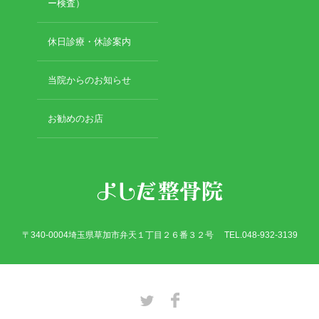
2019年3月
ー検査）
2019年2月
2019年1月
休日診療・休診案内
2018年12月
2018年11月
当院からのお知らせ
2018年10月
2018年9月
お勧めのお店
2018年8月
2018年7月
2018年6月
2018年5月
2018年4月
2018年3月
2018年2月
〒340-0004埼玉県草加市弁天１丁目２６番３２号 TEL.048-932-3139
2018年1月
2017年12月
2017年11月
2017年10月
Twitter
Facebook
2017年9月