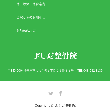
2017年8月
休日診療・休診案内
2017年7月
2017年6月
当院からのお知らせ
2017年5月
2017年4月
お勧めのお店
2017年3月
2017年2月
カテゴリー
〒340-0004埼玉県草加市弁天１丁目２６番３２号 TEL.048-932-3139
骨折
休日診療・休診の御案内
脱臼
Twitter
Facebook
当院からのお知らせ
捻挫・打撲
Copyright ©
よしだ整骨院
施術について