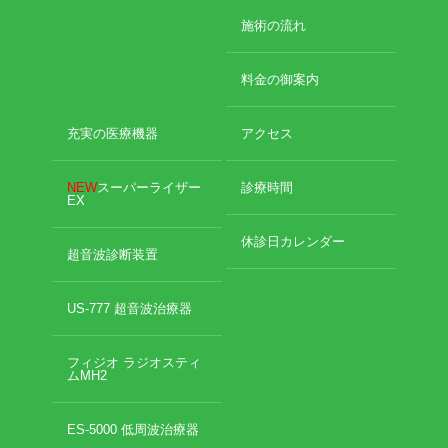
2022年8月
施術の流れ
2022年7月
イトー ESPURGE
2022年6月
料金の御案内
2022年5月
アクセス
2022年4月
2022年3月
充実の医療機器
アクセス
診療時間
2022年2月
2022年1月
NEW
スーパーライザー
診療時間
休診日カレンダー
EX
2021年12月
2021年11月
休診日カレンダー
院長ブログ
2021年10月
超音波診断装置
2021年9月
施術について
2021年7月
US-777 超音波治療器
2021年5月
超音波診断装置（エコー検査）
2021年4月
フィジオ ラジオスティ
2021年3月
ムMH2
2021年2月
休日診療・休診の御案内
2021年1月
ES-5000 低周波治療器
2020年12月
当院からのお知らせ