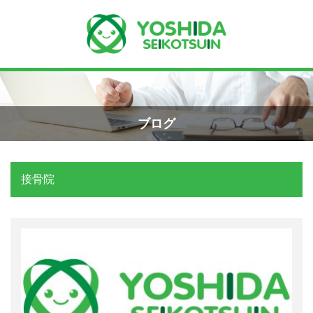
Menu
Recent Posts
小学生のエコー画像
ホーム
2026年8月7日
ブログ
よしだ整骨院について
手首骨折のエコー画像（橈骨下端部骨
折）
接骨院
当院が選ばれる理由
2026年4月23日
院長プロフィール
交通事故の対応は？
施術の流れ
2026年3月10日
料金の御案内
関東学術大会に参加しました！
2026年3月9日