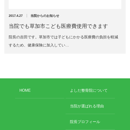
2024年11月
2024年10月
エグゼトロン６０６
2024年9月
2017.4.27
当院からのお知らせ
2024年8月
レボックスⅢ
当院でも草加市こども医療費使用できます
2024年7月
2024年4月
院長の吉田です。草加市では子どもにかかる医療費の負担を軽減
ソフトレーザリー
2024年2月
するため、健康保険に加入してい…
2024年1月
キューブトロン
2023年12月
2023年10月
テクトロン
2023年9月
2023年8月
ST-SONIC
2023年4月
HOME
よしだ整骨院について
2023年2月
干渉波治療器
2023年1月
2022年12月
当院が選ばれる理由
低周波治療器
2022年11月
2022年10月
院長プロフィール
2022年9月
体成分分析装置