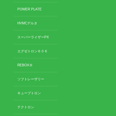
2020年11月
POWER PLATE
2020年10月
お勧めのお店
2020年9月
HVMCデルタ
2020年6月
お問い合わせ
2020年5月
2020年4月
スーパーライザーPX
2020年3月
2020年2月
エグゼトロン６０６
2020年1月
2019年12月
REBOXⅢ
2019年11月
2019年10月
ソフトレーザリー
2019年9月
2019年8月
2019年7月
キューブトロン
2019年6月
2019年5月
テクトロン
2019年4月