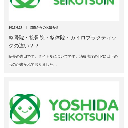
充実の医療機器
外くるぶしの骨折(エコー画像)
NEW
スーパーライザーEX
2025年12月2日
2017.6.17
当院からのお知らせ
超音波診断装置
整骨院・接骨院・整体院・カイロプラクティッ
クの違い？？
US-777 超音波治療器
院長の吉田です。タイトルについてです。消費者庁のHPに以下の
アーカイブ
フィジオ ラジオスティムMH2
ものが書かれておりました…
ES-5000 低周波治療器
2026年8月
2026年4月
POWER PLATE
2026年3月
2025年12月
HVMCデルタ
2025年5月
2025年3月
スーパーライザーPX
2024年12月