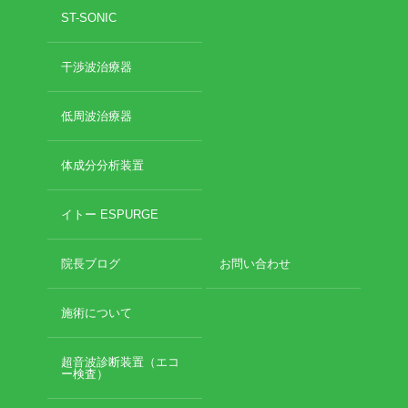
2019年3月
ST-SONIC
2019年2月
2019年1月
干渉波治療器
2018年12月
2018年11月
2018年10月
低周波治療器
2018年9月
2018年8月
体成分分析装置
2018年7月
2018年6月
イトー ESPURGE
2018年5月
2018年4月
院長ブログ
お問い合わせ
2018年3月
2018年2月
2018年1月
施術について
2017年12月
2017年11月
超音波診断装置（エコ
ー検査）
2017年10月
2017年9月