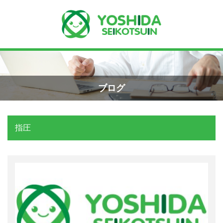
Menu
Recent Posts
小学生のエコー画像
ホーム
2026年8月7日
ブログ
よしだ整骨院について
手首骨折のエコー画像（橈骨下端部骨
折）
指圧
当院が選ばれる理由
2026年4月23日
院長プロフィール
交通事故の対応は？
施術の流れ
2026年3月10日
料金の御案内
関東学術大会に参加しました！
2026年3月9日