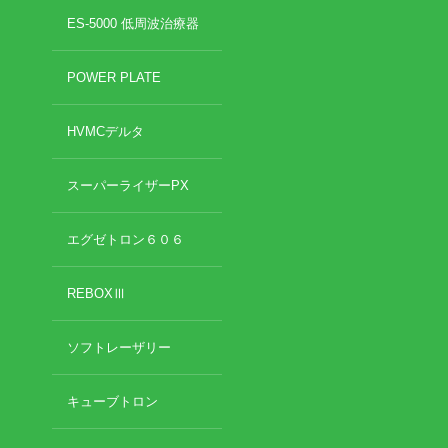
2022年8月
ES-5000 低周波治療器
2022年7月
イトー ESPURGE
2022年6月
POWER PLATE
2022年5月
アクセス
2022年4月
HVMCデルタ
2022年3月
診療時間
2022年2月
2022年1月
スーパーライザーPX
休診日カレンダー
2021年12月
2021年11月
エグゼトロン６０６
院長ブログ
2021年10月
2021年9月
REBOXⅢ
施術について
2021年7月
2021年5月
超音波診断装置（エコー検査）
ソフトレーザリー
2021年4月
2021年3月
2021年2月
休日診療・休診の御案内
キューブトロン
2021年1月
2020年12月
当院からのお知らせ