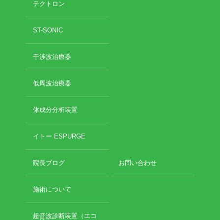
テクトロン
2020年11月
2020年10月
お勧めのお店
ST-SONIC
2020年9月
2020年6月
お問い合わせ
干渉波治療器
2020年5月
2020年4月
2020年3月
低周波治療器
2020年2月
2020年1月
体成分分析装置
2019年12月
2019年11月
イトー ESPURGE
2019年10月
2019年9月
院長ブログ
お問い合わせ
2019年8月
2019年7月
2019年6月
施術について
2019年5月
2019年4月
超音波診断装置（エコ