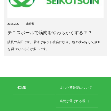
充実の医療機器
外くるぶしの骨折(エコー画像)
NEW
スーパーライザーEX
2025年12月2日
2018.3.20
未分類
超音波診断装置
テニスボールで筋肉をやわらかくする？？
院長の吉田です。最近はネット社会になり、色々検索をして病名
US-777 超音波治療器
を調べている方が多いです。…
アーカイブ
フィジオ ラジオスティムMH2
ES-5000 低周波治療器
2026年8月
2026年4月
POWER PLATE
2026年3月
HOME
よしだ整骨院について
2025年12月
HVMCデルタ
2025年5月
2025年3月
当院が選ばれる理由
スーパーライザーPX
2024年12月