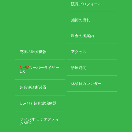
2024年11月
院長プロフィール
2024年10月
エグゼトロン６０６
2024年9月
施術の流れ
2024年8月
レボックスⅢ
2024年7月
料金の御案内
2024年4月
ソフトレーザリー
2024年2月
2024年1月
充実の医療機器
アクセス
キューブトロン
2023年12月
2023年10月
NEW
スーパーライザー
診療時間
テクトロン
EX
2023年9月
2023年8月
休診日カレンダー
ST-SONIC
2023年4月
超音波診断装置
2023年2月
干渉波治療器
2023年1月
US-777 超音波治療器
2022年12月
低周波治療器
2022年11月
フィジオ ラジオスティ
2022年10月
ムMH2
2022年9月
体成分分析装置