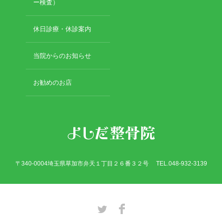
2019年3月
ー検査）
2019年2月
2019年1月
休日診療・休診案内
2018年12月
2018年11月
当院からのお知らせ
2018年10月
2018年9月
お勧めのお店
2018年8月
2018年7月
2018年6月
2018年5月
2018年4月
2018年3月
2018年2月
〒340-0004埼玉県草加市弁天１丁目２６番３２号 TEL.048-932-3139
2018年1月
2017年12月
2017年11月
2017年10月
Twitter
Facebook
2017年9月