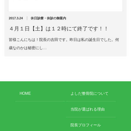
勉強会に参加しました
おでかけ
2017.3.24
休日診療・休診の御案内
整骨院移転について
４月１日【土】は１２時にて終了です！！
未分類
皆様こんにちは！院長の吉田です。昨日は私の誕生日でした。何
歳なのかは秘密にし…
HOME
よしだ整骨院について
当院が選ばれる理由
院長プロフィール