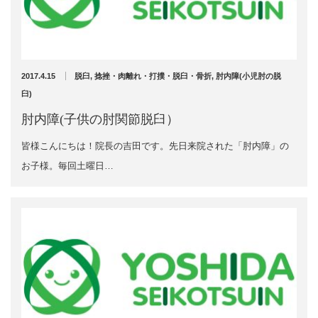
超音波診断装置（エコー検査）
肉離れ
スーパーライザー
捻挫・肉離れ・打撲・脱臼・骨折
2017.4.15
脱臼
,
捻挫・肉離れ・打撲・脱臼・骨折
,
肘内障(小児肘の脱
交通事故の施術について
臼)
あごの痛み
首の痛み
肘内障(子供の肘関節脱臼）
肩の痛み
皆様こんにちは！院長の吉田です。先日来院された「肘内障」の
肩こり
肘内障(小児肘の脱臼)
お子様。毎回土曜日…
腕の痛み
腰痛・ぎっくり腰
骨盤の痛み
膝の痛み
足首の痛み
アキレス腱の痛み
院長のひとりごと
お勧めのお店
草加のおすすめ