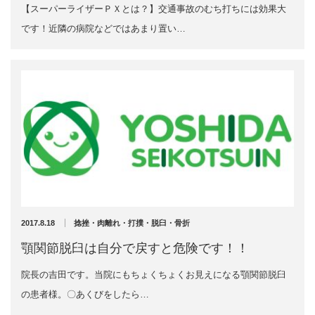
【スーパーライザーＰＸとは？】交通事故のむち打ちには効果大
2020年11月
です！近隣の病院などではあまり置い…
2020年10月
お勧めのお店
2020年9月
2020年6月
お問い合わせ
2020年5月
2020年4月
2020年3月
2020年2月
2020年1月
2019年12月
2019年11月
2019年10月
2019年9月
2017.8.18
捻挫・肉離れ・打撲・脱臼・骨折
2019年8月
顎関節脱臼は自分で戻すと危険です！！
2019年7月
2019年6月
院長の吉田です。当院にもちょくちょくお見えになる顎関節脱臼
2019年5月
の患者様。〇あくびをしたら…
2019年4月