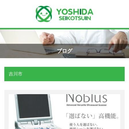
Menu
Recent Posts
小学生のエコー画像
ホーム
2026年8月7日
ブログ
よしだ整骨院について
手首骨折のエコー画像（橈骨下端部骨
折）
吉川市
当院が選ばれる理由
2026年4月23日
院長プロフィール
交通事故の対応は？
施術の流れ
2026年3月10日
料金の御案内
関東学術大会に参加しました！
2026年3月9日