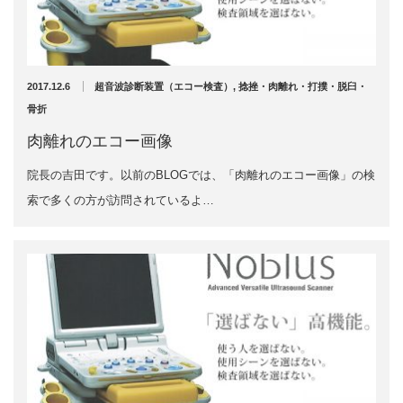
充実の医療機器
外くるぶしの骨折(エコー画像)
NEW
スーパーライザーEX
2025年12月2日
2017.12.6
超音波診断装置（エコー検査）
,
捻挫・肉離れ・打撲・脱臼・
超音波診断装置
骨折
肉離れのエコー画像
US-777 超音波治療器
院長の吉田です。以前のBLOGでは、「肉離れのエコー画像」の検
アーカイブ
フィジオ ラジオスティムMH2
索で多くの方が訪問されているよ…
ES-5000 低周波治療器
2026年8月
2026年4月
POWER PLATE
2026年3月
2025年12月
HVMCデルタ
2025年5月
2025年3月
スーパーライザーPX
2024年12月