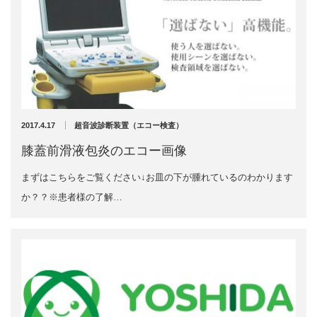
2017年8月
2017年7月
2017年6月
2017年5月
2017年4月
2017年3月
2017年2月
2017.4.17
超音波診断装置（エコー検査）
膝蓋前滑液包炎のエコー画像
まずはこちらをご覧ください↓お皿の下が腫れているのわかります
カテゴリー
か？？※患者様の了解…
骨折
休日診療・休診の御案内
脱臼
当院からのお知らせ
捻挫・打撲
施術について