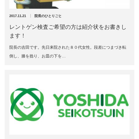
2024年11月
2024年10月
エグゼトロン６０６
2024年9月
2017.11.21
院長のひとりごと
2024年8月
レボックスⅢ
レントゲン検査ご希望の方は紹介状をお書きし
2024年7月
ます！
2024年4月
ソフトレーザリー
2024年2月
院長の吉田です。先日来院された８０代女性。段差につまづき転
2024年1月
倒し、膝を捻り、お皿の下を…
キューブトロン
2023年12月
2023年10月
テクトロン
2023年9月
2023年8月
ST-SONIC
2023年4月
2023年2月
干渉波治療器
2023年1月
2022年12月
低周波治療器
2022年11月
2022年10月
2022年9月
体成分分析装置