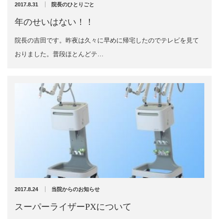
2017.8.31
院長のひとりごと
2022年8月
2022年7月
イトー ESPURGE
年のせいはない！！
2022年6月
院長の吉田です。昨夜は久々に早めに帰宅したのでテレビを見て
2022年5月
アクセス
2022年4月
おりました。普段ほとんどテ…
2022年3月
診療時間
2022年2月
2022年1月
休診日カレンダー
2021年12月
2021年11月
院長ブログ
2021年10月
2021年9月
施術について
2021年7月
2021年5月
超音波診断装置（エコー検査）
2021年4月
2021年3月
2017.8.24
当院からのお知らせ
2021年2月
休日診療・休診の御案内
2021年1月
スーパーライザーPXについて
2020年12月
当院からのお知らせ