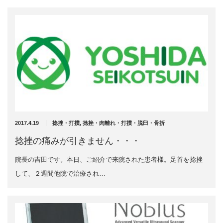
2019年3月
2019年2月
2019年1月
2018年12月
2018年11月
2018年10月
2018年9月
2018年8月
2018年7月
2018年6月
2018年5月
2017.4.19
捻挫・打撲
,
捻挫・肉離れ・打撲・脱臼・骨折
2018年4月
捻挫の痛みが引きません・・・
2018年3月
2018年2月
院長の吉田です。本日、ご紹介で来院された患者様。足首を捻挫
2018年1月
して、２週間他院で治療され…
2017年12月
2017年11月
2017年10月
2017年9月