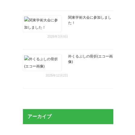
関東学術大会に参加しまし
た！
2026年3月9日
外くるぶしの骨折(エコー画
像)
2025年12月2日
アーカイブ