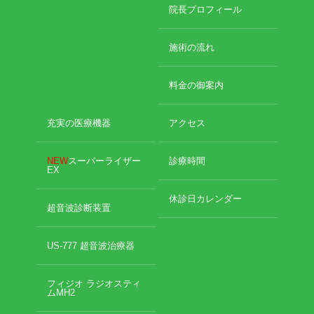
2024年10月
院長プロフィール
2024年9月
エグゼトロン６０６
2024年8月
施術の流れ
2024年7月
レボックスⅢ
2024年4月
料金の御案内
2024年2月
ソフトレーザリー
2024年1月
2023年12月
充実の医療機器
アクセス
キューブトロン
2023年10月
2023年9月
NEW
スーパーライザー
診療時間
テクトロン
EX
2023年8月
2023年4月
休診日カレンダー
ST-SONIC
2023年2月
超音波診断装置
2023年1月
干渉波治療器
2022年12月
US-777 超音波治療器
2022年11月
低周波治療器
2022年10月
フィジオ ラジオスティ
2022年9月
ムMH2
2022年8月
体成分分析装置