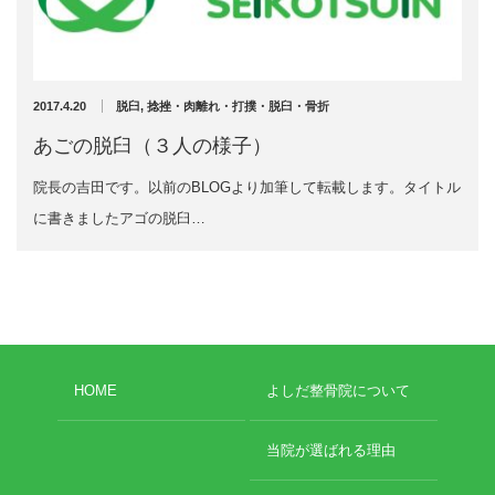
充実の医療機器
スーパーライザーが進化しました♪
NEW
スーパーライザーEX
2025年12月1日
2017.4.20
脱臼
,
捻挫・肉離れ・打撲・脱臼・骨折
超音波診断装置
あごの脱臼（３人の様子）
院長の吉田です。以前のBLOGより加筆して転載します。タイトル
US-777 超音波治療器
に書きましたアゴの脱臼…
アーカイブ
フィジオ ラジオスティムMH2
ES-5000 低周波治療器
2026年4月
2026年3月
POWER PLATE
2025年12月
HOME
よしだ整骨院について
2025年5月
HVMCデルタ
2025年3月
2024年12月
当院が選ばれる理由
スーパーライザーPX
2024年11月