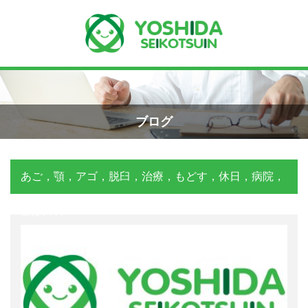
Menu
Recent Posts
手首骨折のエコー画像（橈骨下端部骨
ホーム
折）
ブログ
2026年4月23日
よしだ整骨院について
あご，顎，アゴ，脱臼，治療，もどす，休日，病院，
交通事故の対応は？
当院が選ばれる理由
2026年3月10日
整形外科
院長プロフィール
関東学術大会に参加しました！
施術の流れ
2026年3月9日
料金の御案内
外くるぶしの骨折(エコー画像)
2025年12月2日