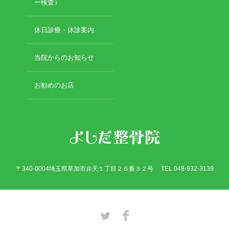
2019年2月
ー検査）
2019年1月
2018年12月
休日診療・休診案内
2018年11月
2018年10月
当院からのお知らせ
2018年9月
2018年8月
お勧めのお店
2018年7月
2018年6月
2018年5月
2018年4月
2018年3月
2018年2月
2018年1月
〒340-0004埼玉県草加市弁天１丁目２６番３２号 TEL.048-932-3139
2017年12月
2017年11月
2017年10月
2017年9月
Twitter
Facebook
2017年8月