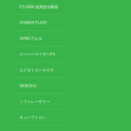
2022年7月
ES-5000 低周波治療器
2022年6月
イトー ESPURGE
2022年5月
POWER PLATE
2022年4月
アクセス
2022年3月
HVMCデルタ
2022年2月
診療時間
2022年1月
2021年12月
スーパーライザーPX
休診日カレンダー
2021年11月
2021年10月
エグゼトロン６０６
院長ブログ
2021年9月
2021年7月
REBOXⅢ
施術について
2021年5月
2021年4月
超音波診断装置（エコー検査）
ソフトレーザリー
2021年3月
2021年2月
2021年1月
休日診療・休診の御案内
キューブトロン
2020年12月
2020年11月
当院からのお知らせ