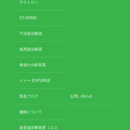
テクトロン
2020年10月
2020年9月
お勧めのお店
ST-SONIC
2020年6月
2020年5月
お問い合わせ
干渉波治療器
2020年4月
2020年3月
2020年2月
低周波治療器
2020年1月
2019年12月
体成分分析装置
2019年11月
2019年10月
イトー ESPURGE
2019年9月
2019年8月
院長ブログ
お問い合わせ
2019年7月
2019年6月
2019年5月
施術について
2019年4月
2019年3月
超音波診断装置（エコ