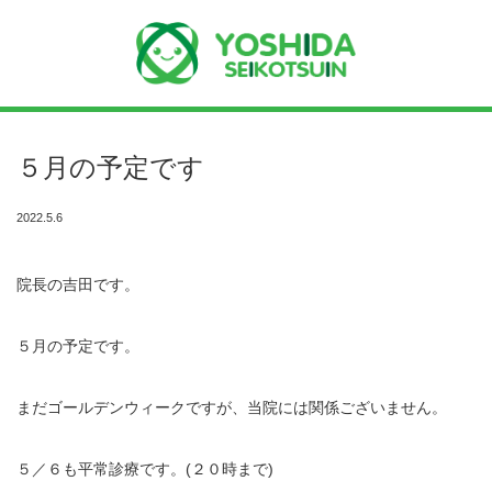
Menu
５月の予定です
ホーム
2022.5.6
よしだ整骨院について
院長の吉田です。
当院が選ばれる理由
院長プロフィール
５月の予定です。
施術の流れ
まだゴールデンウィークですが、当院には関係ございません。
料金の御案内
５／６も平常診療です。(２０時まで)