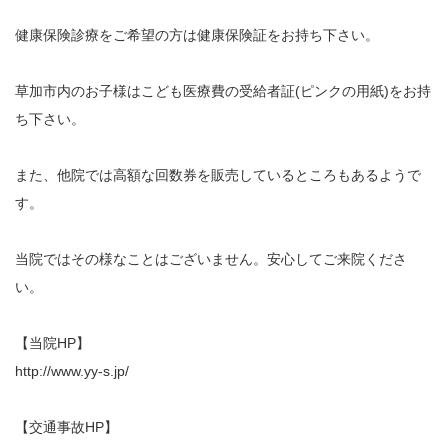
健康保険診療をご希望の方は健康保険証をお持ち下さい。
イトー ESPURGE
草加市内のお子様はこども医療費の受給者証(ピンクの用紙)をお持
アクセス
ち下さい。
診療時間
また、他院では高額な回数券を販売しているところもあるようで
休診日カレンダー
す。
院長ブログ
当院ではその様なことはございません。安心してご来院くださ
い。
施術について
【当院HP】
超音波診断装置（エコー検査）
http://www.yy-s.jp/
休日診療・休診の御案内
【交通事故HP】
当院からのお知らせ