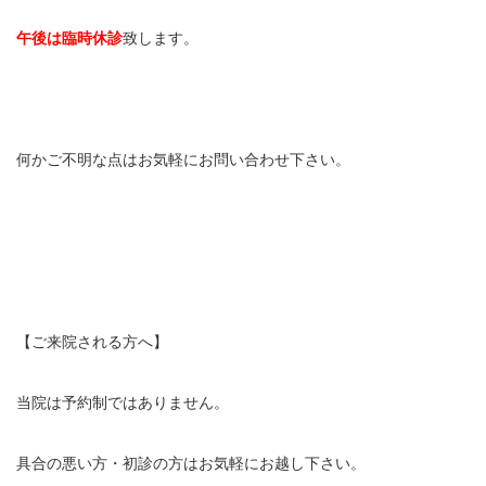
エグゼトロン６０６
午後は臨時休診
致します。
レボックスⅢ
ソフトレーザリー
何かご不明な点はお気軽にお問い合わせ下さい。
キューブトロン
テクトロン
ST-SONIC
【ご来院される方へ】
干渉波治療器
当院は予約制ではありません。
低周波治療器
具合の悪い方・初診の方はお気軽にお越し下さい。
体成分分析装置