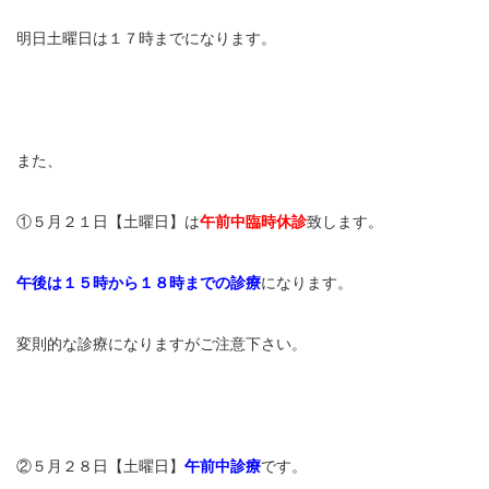
充実の医療機器
明日土曜日は１７時までになります。
NEW
スーパーライザーEX
超音波診断装置
また、
US-777 超音波治療器
①５月２１日【土曜日】は
午前中臨時休診
致します。
フィジオ ラジオスティムMH2
午後は１５時から１８時までの診療
になります。
ES-5000 低周波治療器
変則的な診療になりますがご注意下さい。
POWER PLATE
HVMCデルタ
スーパーライザーPX
②５月２８日【土曜日】
午前中診療
です。