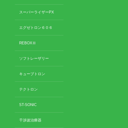
スーパーライザーPX
エグゼトロン６０６
REBOXⅢ
ソフトレーザリー
キューブトロン
テクトロン
ST-SONIC
干渉波治療器