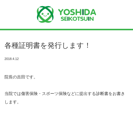
Menu
各種証明書を発行します！
ホーム
2018.4.12
よしだ整骨院について
院長の吉田です。
当院が選ばれる理由
院長プロフィール
当院では傷害保険・スポーツ保険などに提出する診断書をお書き
します。
施術の流れ
料金の御案内