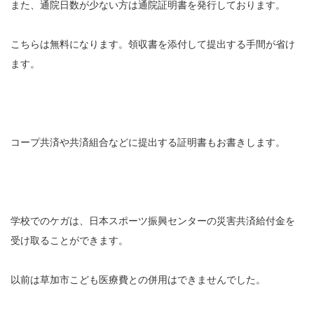
また、通院日数が少ない方は通院証明書を発行しております。
充実の医療機器
こちらは無料になります。領収書を添付して提出する手間が省け
NEW
スーパーライザーEX
ます。
超音波診断装置
US-777 超音波治療器
コープ共済や共済組合などに提出する証明書もお書きします。
フィジオ ラジオスティムMH2
ES-5000 低周波治療器
学校でのケガは、
日本スポーツ振興センターの災害共済給付金
を
POWER PLATE
受け取ることができます。
HVMCデルタ
以前は草加市こども医療費との併用はできませんでした。
スーパーライザーPX