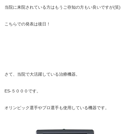
当院に来院されている方はもうご存知の方もい良いですが(笑)
エグゼトロン６０６
こちらでの発表は後日！
レボックスⅢ
ソフトレーザリー
キューブトロン
テクトロン
さて、当院で大活躍している治療機器。
ST-SONIC
ES-５０００です。
干渉波治療器
オリンピック選手やプロ選手も使用している機器です。
低周波治療器
体成分分析装置