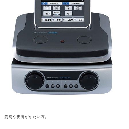
イトー ESPURGE
アクセス
診療時間
休診日カレンダー
院長ブログ
施術について
超音波診断装置（エコー検査）
休日診療・休診の御案内
筋肉や皮膚がかたい方。
当院からのお知らせ