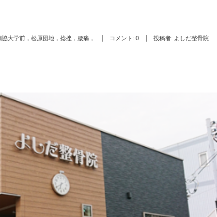
獨協大学前，松原団地，捻挫，腰痛，
コメント:
0
投稿者:
よしだ整骨院