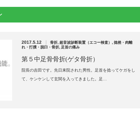
ン
2017.5.12
骨折
,
超音波診断装置（エコー検査）
,
捻挫・肉離
れ・打撲・脱臼・骨折
,
足首の痛み
第５中足骨骨折(ゲタ骨折）
院長の吉田です。先日来院された男性。足首を捻ってケガをし
て、ケンケンして玄関を入ってきました。足…