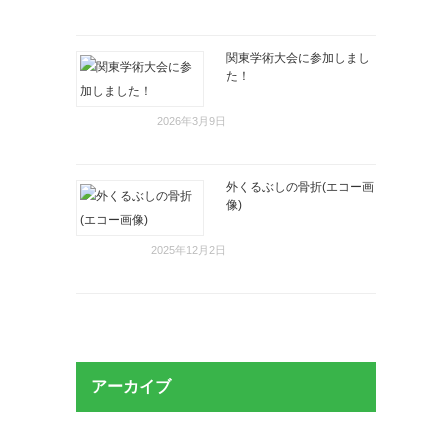
関東学術大会に参加しまし
た！
2026年3月9日
外くるぶしの骨折(エコー画
像)
2025年12月2日
アーカイブ