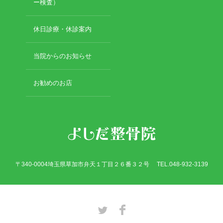
2019年3月
ー検査）
2019年2月
2019年1月
休日診療・休診案内
2018年12月
2018年11月
当院からのお知らせ
2018年10月
2018年9月
お勧めのお店
2018年8月
2018年7月
2018年6月
2018年5月
2018年4月
2018年3月
2018年2月
〒340-0004埼玉県草加市弁天１丁目２６番３２号 TEL.048-932-3139
2018年1月
2017年12月
2017年11月
2017年10月
Twitter
Facebook
2017年9月