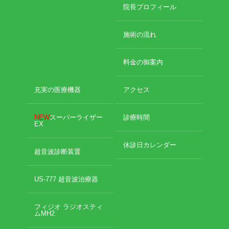
2024年11月
院長プロフィール
2024年10月
エグゼトロン６０６
2024年9月
施術の流れ
2024年8月
レボックスⅢ
2024年7月
料金の御案内
2024年4月
ソフトレーザリー
2024年2月
2024年1月
充実の医療機器
アクセス
キューブトロン
2023年12月
2023年10月
NEW
スーパーライザー
診療時間
テクトロン
EX
2023年9月
2023年8月
休診日カレンダー
ST-SONIC
2023年4月
超音波診断装置
2023年2月
干渉波治療器
2023年1月
US-777 超音波治療器
2022年12月
低周波治療器
2022年11月
フィジオ ラジオスティ
2022年10月
ムMH2
2022年9月
体成分分析装置