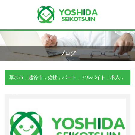
Menu
Recent Posts
小学生のエコー画像
ホーム
2026年8月7日
ブログ
よしだ整骨院について
手首骨折のエコー画像（橈骨下端部骨
折）
草加市，越谷市，捻挫，パート，アルバイト，求人，
当院が選ばれる理由
2026年4月23日
時給，
院長プロフィール
交通事故の対応は？
施術の流れ
2026年3月10日
料金の御案内
関東学術大会に参加しました！
2026年3月9日