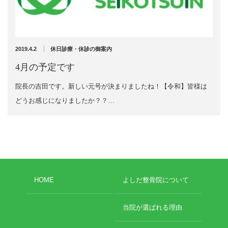
充実の医療機器
外くるぶしの骨折(エコー画像)
NEW
スーパーライザーEX
2025年12月2日
2019.4.2
休日診療・休診の御案内
超音波診断装置
4月の予定です
院長の吉田です。新しい元号が決まりましたね！【令和】皆様は
US-777 超音波治療器
どうお感じになりましたか？？…
アーカイブ
フィジオ ラジオスティムMH2
ES-5000 低周波治療器
2026年8月
2026年4月
POWER PLATE
2026年3月
HOME
よしだ整骨院について
2025年12月
HVMCデルタ
2025年5月
2025年3月
当院が選ばれる理由
スーパーライザーPX
2024年12月