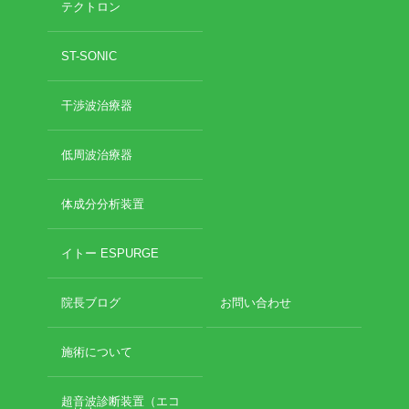
テクトロン
2020年11月
2020年10月
お勧めのお店
ST-SONIC
2020年9月
2020年6月
お問い合わせ
干渉波治療器
2020年5月
2020年4月
2020年3月
低周波治療器
2020年2月
2020年1月
体成分分析装置
2019年12月
2019年11月
イトー ESPURGE
2019年10月
2019年9月
院長ブログ
お問い合わせ
2019年8月
2019年7月
2019年6月
施術について
2019年5月
2019年4月
超音波診断装置（エコ