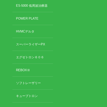
2022年8月
ES-5000 低周波治療器
2022年7月
イトー ESPURGE
2022年6月
POWER PLATE
2022年5月
アクセス
2022年4月
HVMCデルタ
2022年3月
診療時間
2022年2月
2022年1月
スーパーライザーPX
休診日カレンダー
2021年12月
2021年11月
エグゼトロン６０６
院長ブログ
2021年10月
2021年9月
REBOXⅢ
施術について
2021年7月
2021年5月
超音波診断装置（エコー検査）
ソフトレーザリー
2021年4月
2021年3月
2021年2月
休日診療・休診の御案内
キューブトロン
2021年1月
2020年12月
当院からのお知らせ