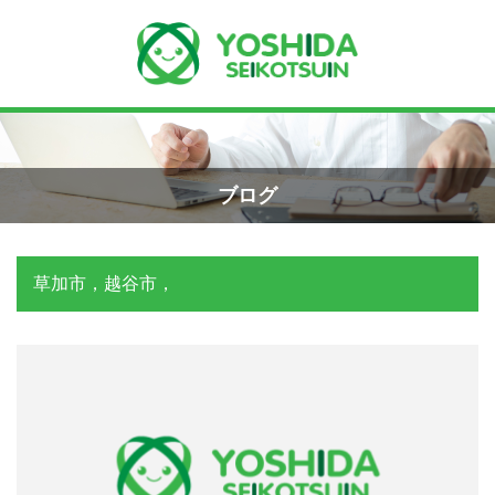
Menu
Recent Posts
手首骨折のエコー画像（橈骨下端部骨
ホーム
折）
ブログ
2026年4月23日
よしだ整骨院について
草加市，越谷市，
交通事故の対応は？
当院が選ばれる理由
2026年3月10日
院長プロフィール
関東学術大会に参加しました！
施術の流れ
2026年3月9日
料金の御案内
外くるぶしの骨折(エコー画像)
2025年12月2日