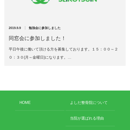
充実の医療機器
スーパーライザーが進化しました♪
NEW
スーパーライザーEX
2025年12月1日
2019.9.9
勉強会に参加しました
超音波診断装置
同窓会に参加しました！
平日午後に働いて頂ける方を募集しております。１５：００～２
US-777 超音波治療器
０：３０(月～金曜日)になります。…
アーカイブ
フィジオ ラジオスティムMH2
ES-5000 低周波治療器
2026年4月
2026年3月
POWER PLATE
2025年12月
HOME
よしだ整骨院について
2025年5月
HVMCデルタ
2025年3月
2024年12月
当院が選ばれる理由
スーパーライザーPX
2024年11月