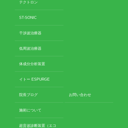
テクトロン
2020年10月
2020年9月
お勧めのお店
ST-SONIC
2020年6月
2020年5月
お問い合わせ
干渉波治療器
2020年4月
2020年3月
2020年2月
低周波治療器
2020年1月
2019年12月
体成分分析装置
2019年11月
2019年10月
イトー ESPURGE
2019年9月
2019年8月
院長ブログ
お問い合わせ
2019年7月
2019年6月
2019年5月
施術について
2019年4月
2019年3月
超音波診断装置（エコ