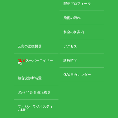
2024年10月
院長プロフィール
2024年9月
エグゼトロン６０６
2024年8月
施術の流れ
2024年7月
レボックスⅢ
2024年4月
料金の御案内
2024年2月
ソフトレーザリー
2024年1月
2023年12月
充実の医療機器
アクセス
キューブトロン
2023年10月
2023年9月
NEW
スーパーライザー
診療時間
テクトロン
EX
2023年8月
2023年4月
休診日カレンダー
ST-SONIC
2023年2月
超音波診断装置
2023年1月
干渉波治療器
2022年12月
US-777 超音波治療器
2022年11月
低周波治療器
2022年10月
フィジオ ラジオスティ
2022年9月
ムMH2
2022年8月
体成分分析装置