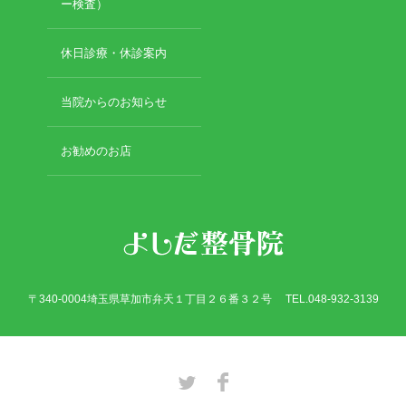
2019年2月
ー検査）
2019年1月
2018年12月
休日診療・休診案内
2018年11月
2018年10月
当院からのお知らせ
2018年9月
2018年8月
お勧めのお店
2018年7月
2018年6月
2018年5月
2018年4月
2018年3月
2018年2月
2018年1月
〒340-0004埼玉県草加市弁天１丁目２６番３２号 TEL.048-932-3139
2017年12月
2017年11月
2017年10月
2017年9月
Twitter
Facebook
2017年8月