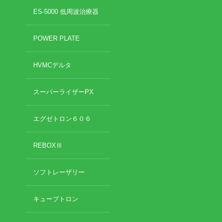
2022年7月
ES-5000 低周波治療器
2022年6月
イトー ESPURGE
2022年5月
POWER PLATE
2022年4月
アクセス
2022年3月
HVMCデルタ
2022年2月
診療時間
2022年1月
2021年12月
スーパーライザーPX
休診日カレンダー
2021年11月
2021年10月
エグゼトロン６０６
院長ブログ
2021年9月
2021年7月
REBOXⅢ
施術について
2021年5月
2021年4月
超音波診断装置（エコー検査）
ソフトレーザリー
2021年3月
2021年2月
2021年1月
休日診療・休診の御案内
キューブトロン
2020年12月
2020年11月
当院からのお知らせ