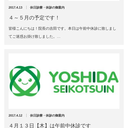
2024年10月
2017.4.13
休日診療・休診の御案内
2024年9月
エグゼトロン６０６
2024年8月
４～５月の予定です！
2024年7月
レボックスⅢ
皆様こんにちは！院長の吉田です。本日は午前中休診に致しまし
2024年4月
2024年2月
てご迷惑お掛け致しました。…
ソフトレーザリー
2024年1月
2023年12月
キューブトロン
2023年10月
2023年9月
テクトロン
2023年8月
2023年4月
ST-SONIC
2023年2月
2023年1月
干渉波治療器
2022年12月
2022年11月
低周波治療器
2022年10月
2017.4.12
休日診療・休診の御案内
2022年9月
2022年8月
体成分分析装置
４月１３日【木】は午前中休診です