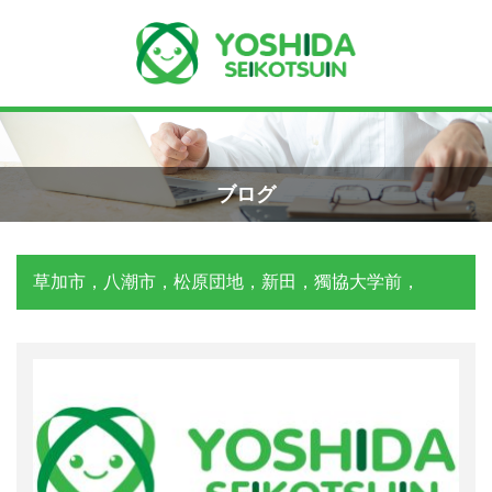
Menu
Recent Posts
手首骨折のエコー画像（橈骨下端部骨
ホーム
折）
ブログ
2026年4月23日
よしだ整骨院について
草加市，八潮市，松原団地，新田，獨協大学前，
交通事故の対応は？
当院が選ばれる理由
2026年3月10日
院長プロフィール
関東学術大会に参加しました！
施術の流れ
2026年3月9日
料金の御案内
外くるぶしの骨折(エコー画像)
2025年12月2日