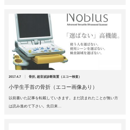
2020年10月
2020年9月
お勧めのお店
2020年6月
2020年5月
お問い合わせ
2020年4月
2020年3月
2020年2月
2020年1月
2019年12月
2019年11月
2019年10月
2017.4.7
骨折
,
超音波診断装置（エコー検査）
2019年9月
小学生手首の骨折（エコー画像あり）
2019年8月
2019年7月
以前書いた記事を転載していきます。まだ読まれたことが無い方
2019年6月
は読み進めて下さい。先日来…
2019年5月
2019年4月
2019年3月