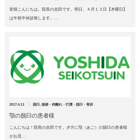
2022年7月
皆様こんにちは。院長の吉田です。明日、４月１３日【木曜日】
2022年6月
イトー ESPURGE
は午前中休診致します。…
2022年5月
2022年4月
アクセス
2022年3月
2022年2月
診療時間
2022年1月
2021年12月
休診日カレンダー
2021年11月
2021年10月
院長ブログ
2021年9月
2021年7月
施術について
2021年5月
2021年4月
2017.4.11
脱臼
,
捻挫・肉離れ・打撲・脱臼・骨折
超音波診断装置（エコー検査）
2021年3月
顎の脱臼の患者様
2021年2月
2021年1月
休日診療・休診の御案内
こんにちは！院長の吉田です。夕方に顎（あご）の脱臼の患者様
2020年12月
がお見…
2020年11月
当院からのお知らせ