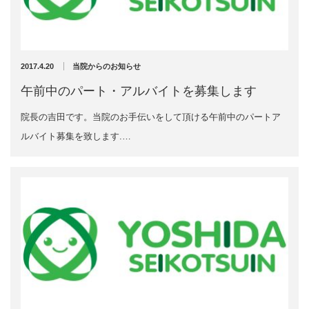
充実の医療機器
スーパーライザーが進化しました♪
NEW
スーパーライザーEX
2025年12月1日
2017.4.20
当院からのお知らせ
超音波診断装置
午前中のパート・アルバイトを募集します
院長の吉田です。当院のお手伝いをして頂ける午前中のパートア
US-777 超音波治療器
ルバイト募集を致します.…
アーカイブ
フィジオ ラジオスティムMH2
ES-5000 低周波治療器
2026年4月
2026年3月
POWER PLATE
2025年12月
2025年5月
HVMCデルタ
2025年3月
2024年12月
スーパーライザーPX
2024年11月