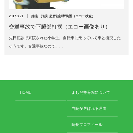
超音波診断装置（エコー検査）
スーパーライザー
2017.3.21
捻挫・打撲
,
超音波診断装置（エコー検査）
捻挫・肉離れ・打撲・脱臼・骨折
交通事故で下腿部打撲（エコー画像あり）
交通事故の施術について
あごの痛み
先日初診で来院された小学生。自転車に乗っていて車と衝突した
首の痛み
そうです。交通事故なので、…
肩の痛み
肩こり
肘内障(小児肘の脱臼)
腕の痛み
腰痛・ぎっくり腰
骨盤の痛み
膝の痛み
HOME
よしだ整骨院について
足首の痛み
アキレス腱の痛み
当院が選ばれる理由
院長のひとりごと
お勧めのお店
院長プロフィール
草加のおすすめ
勉強会に参加しました