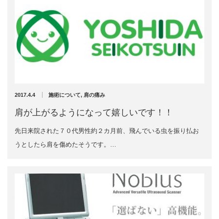
2019年2月
2019年1月
2018年12月
2018年11月
2018年10月
2018年9月
2018年8月
2018年7月
2017.4.4
施術について
,
肩の痛み
2018年6月
2018年5月
肩が上がるようになって嬉しいです！！
2018年4月
先日来院された７０代男性約２カ月前、飛んでいる虫を振り払お
2018年3月
2018年2月
うとしたら肩を傷めたそうです。…
2018年1月
2017年12月
2017年11月
2017年10月
2017年9月
2017年8月