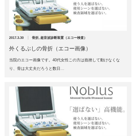
2017年7月
2017年6月
2017年5月
2017年4月
2017年3月
2017.3.30
骨折
,
超音波診断装置（エコー検査）
2017年2月
外くるぶしの骨折（エコー画像）
当院のエコー画像です。40代女性この方は捻挫して動けなくな
り、骨は大丈夫だろうと数日…
カテゴリー
骨折
休日診療・休診の御案内
脱臼
当院からのお知らせ
捻挫・打撲
施術について
肉離れ