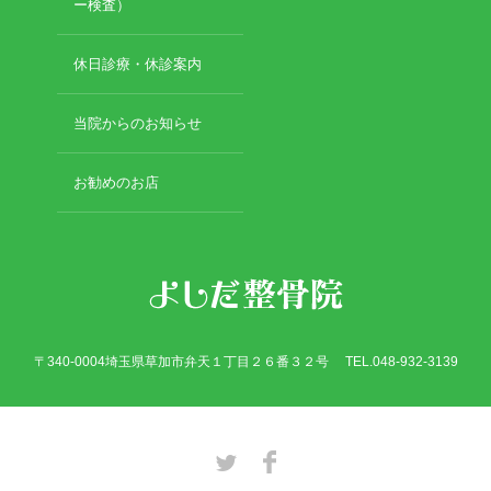
2019年2月
ー検査）
2019年1月
2018年12月
休日診療・休診案内
2018年11月
2018年10月
当院からのお知らせ
2018年9月
2018年8月
お勧めのお店
2018年7月
2018年6月
2018年5月
2018年4月
2018年3月
2018年2月
2018年1月
〒340-0004埼玉県草加市弁天１丁目２６番３２号 TEL.048-932-3139
2017年12月
2017年11月
2017年10月
2017年9月
Twitter
Facebook
2017年8月