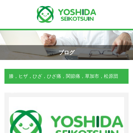
Menu
Recent Posts
手首骨折のエコー画像（橈骨下端部骨
ホーム
折）
ブログ
2026年4月23日
よしだ整骨院について
膝，ヒザ，ひざ，ひざ痛，関節痛，草加市，松原団
交通事故の対応は？
当院が選ばれる理由
2026年3月10日
地，
院長プロフィール
関東学術大会に参加しました！
施術の流れ
2026年3月9日
料金の御案内
外くるぶしの骨折(エコー画像)
2025年12月2日