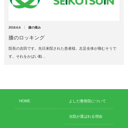
充実の医療機器
スーパーライザーが進化しました♪
NEW
スーパーライザーEX
2025年12月1日
2018.6.6
膝の痛み
超音波診断装置
膝のロッキング
院長の吉田です。先日来院された患者様。左足全体が痛むそうで
US-777 超音波治療器
す。それをかばい動…
アーカイブ
フィジオ ラジオスティムMH2
ES-5000 低周波治療器
2026年4月
2026年3月
POWER PLATE
2025年12月
HOME
よしだ整骨院について
2025年5月
HVMCデルタ
2025年3月
2024年12月
当院が選ばれる理由
スーパーライザーPX
2024年11月