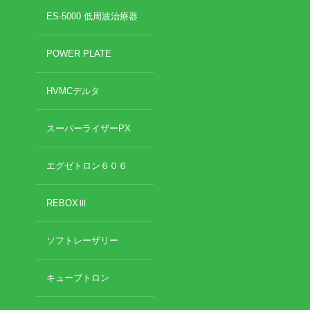
2022年7月
ES-5000 低周波治療器
2022年6月
イトー ESPURGE
2022年5月
POWER PLATE
2022年4月
アクセス
2022年3月
HVMCデルタ
2022年2月
診療時間
2022年1月
2021年12月
スーパーライザーPX
休診日カレンダー
2021年11月
2021年10月
エグゼトロン６０６
院長ブログ
2021年9月
2021年7月
REBOXⅢ
施術について
2021年5月
2021年4月
超音波診断装置（エコー検査）
ソフトレーザリー
2021年3月
2021年2月
2021年1月
休日診療・休診の御案内
キューブトロン
2020年12月
2020年11月
当院からのお知らせ