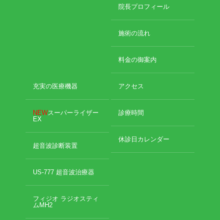
2024年10月
院長プロフィール
2024年9月
エグゼトロン６０６
2024年8月
施術の流れ
2024年7月
レボックスⅢ
2024年4月
料金の御案内
2024年2月
ソフトレーザリー
2024年1月
2023年12月
充実の医療機器
アクセス
キューブトロン
2023年10月
2023年9月
NEW
スーパーライザー
診療時間
テクトロン
EX
2023年8月
2023年4月
休診日カレンダー
ST-SONIC
2023年2月
超音波診断装置
2023年1月
干渉波治療器
2022年12月
US-777 超音波治療器
2022年11月
低周波治療器
2022年10月
フィジオ ラジオスティ
2022年9月
ムMH2
2022年8月
体成分分析装置