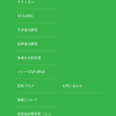
テクトロン
2020年10月
2020年9月
お勧めのお店
ST-SONIC
2020年6月
2020年5月
お問い合わせ
干渉波治療器
2020年4月
2020年3月
2020年2月
低周波治療器
2020年1月
2019年12月
体成分分析装置
2019年11月
2019年10月
イトー ESPURGE
2019年9月
2019年8月
院長ブログ
お問い合わせ
2019年7月
2019年6月
2019年5月
施術について
2019年4月
2019年3月
超音波診断装置（エコ