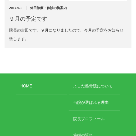
2024年11月
2017.9.1
休日診療・休診の御案内
2024年10月
エグゼトロン６０６
2024年9月
９月の予定です
2024年8月
レボックスⅢ
院長の吉田です。９月になりましたので、今月の予定をお知らせ
2024年7月
2024年4月
致します。…
ソフトレーザリー
2024年2月
2024年1月
キューブトロン
2023年12月
2023年10月
テクトロン
2023年9月
2023年8月
HOME
よしだ整骨院について
ST-SONIC
2023年4月
2023年2月
干渉波治療器
当院が選ばれる理由
2023年1月
2022年12月
低周波治療器
2022年11月
院長プロフィール
2022年10月
2022年9月
体成分分析装置
施術の流れ