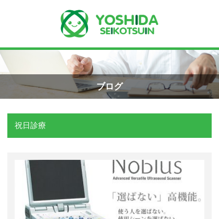
Menu
Recent Posts
小学生のエコー画像
ホーム
2026年8月7日
ブログ
よしだ整骨院について
手首骨折のエコー画像（橈骨下端部骨
折）
祝日診療
当院が選ばれる理由
2026年4月23日
院長プロフィール
交通事故の対応は？
施術の流れ
2026年3月10日
料金の御案内
関東学術大会に参加しました！
2026年3月9日