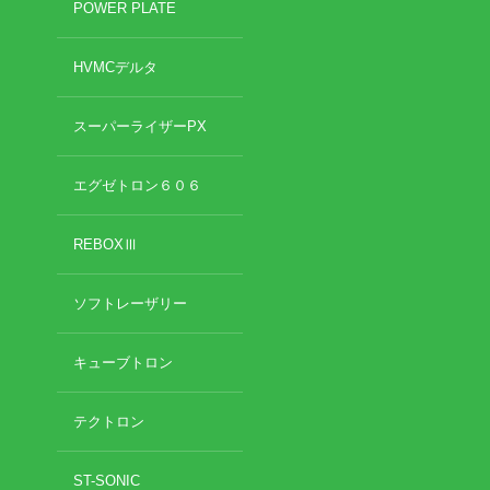
POWER PLATE
2020年11月
2020年10月
お勧めのお店
HVMCデルタ
2020年9月
2020年6月
お問い合わせ
スーパーライザーPX
2020年5月
2020年4月
2020年3月
エグゼトロン６０６
2020年2月
2020年1月
REBOXⅢ
2019年12月
2019年11月
ソフトレーザリー
2019年10月
2019年9月
キューブトロン
2019年8月
2019年7月
2019年6月
テクトロン
2019年5月
2019年4月
ST-SONIC