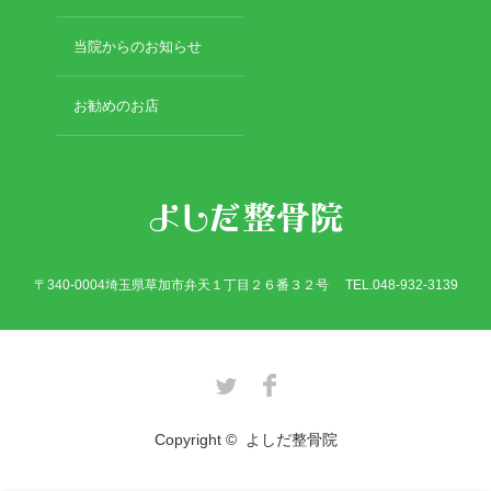
2017年8月
2017年7月
当院からのお知らせ
2017年6月
2017年5月
お勧めのお店
2017年4月
2017年3月
2017年2月
カテゴリー
〒340-0004埼玉県草加市弁天１丁目２６番３２号 TEL.048-932-3139
骨折
休日診療・休診の御案内
Twitter
Facebook
脱臼
当院からのお知らせ
Copyright ©
よしだ整骨院
捻挫・打撲
施術について