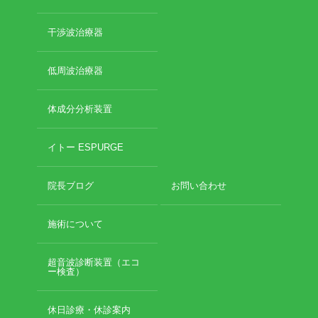
2019年3月
2019年2月
干渉波治療器
2019年1月
2018年12月
低周波治療器
2018年11月
2018年10月
2018年9月
体成分分析装置
2018年8月
2018年7月
イトー ESPURGE
2018年6月
2018年5月
院長ブログ
お問い合わせ
2018年4月
2018年3月
施術について
2018年2月
2018年1月
2017年12月
超音波診断装置（エコ
ー検査）
2017年11月
2017年10月
2017年9月
休日診療・休診案内