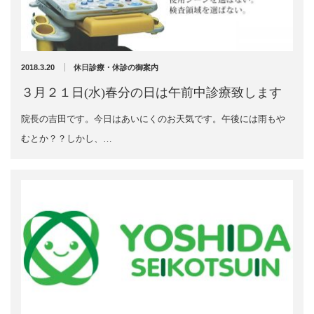
充実の医療機器
外くるぶしの骨折(エコー画像)
NEW
スーパーライザーEX
2025年12月2日
2018.3.20
休日診療・休診の御案内
超音波診断装置
３月２１日(水)春分の日は午前中診療致します
院長の吉田です。今日はあいにくのお天気です。午後には雨もや
US-777 超音波治療器
むとか？？しかし、…
アーカイブ
フィジオ ラジオスティムMH2
ES-5000 低周波治療器
2026年8月
2026年4月
POWER PLATE
2026年3月
2025年12月
HVMCデルタ
2025年5月
2025年3月
スーパーライザーPX
2024年12月