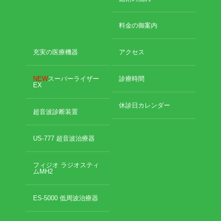
2022年8月
2022年7月
イトー ESPURGE
料金の御案内
2022年6月
2022年5月
アクセス
充実の医療機器
アクセス
2022年4月
2022年3月
診療時間
2022年2月
NEW
スーパーライザー
診療時間
EX
2022年1月
休診日カレンダー
2021年12月
休診日カレンダー
超音波診断装置
2021年11月
院長ブログ
2021年10月
2021年9月
US-777 超音波治療器
施術について
2021年7月
2021年5月
フィジオ ラジオスティ
超音波診断装置（エコー検査）
ムMH2
2021年4月
2021年3月
2021年2月
休日診療・休診の御案内
ES-5000 低周波治療器
2021年1月
2020年12月
当院からのお知らせ