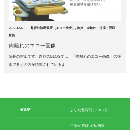
充実の医療機器
外くるぶしの骨折(エコー画像)
NEW
スーパーライザーEX
2025年12月2日
2017.12.6
超音波診断装置（エコー検査）
,
捻挫・肉離れ・打撲・脱臼・
超音波診断装置
骨折
肉離れのエコー画像
US-777 超音波治療器
院長の吉田です。以前のBLOGでは、「肉離れのエコー画像」の検
アーカイブ
フィジオ ラジオスティムMH2
索で多くの方が訪問されているよ…
ES-5000 低周波治療器
2026年8月
2026年4月
POWER PLATE
2026年3月
2025年12月
HVMCデルタ
HOME
よしだ整骨院について
2025年5月
2025年3月
スーパーライザーPX
2024年12月
当院が選ばれる理由