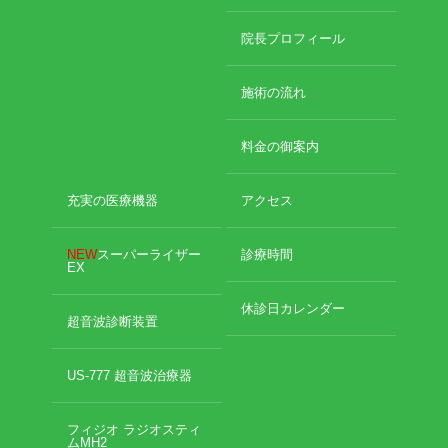
2024年11月
2024年10月
エグゼトロン６０６
院長プロフィール
2024年9月
2024年8月
レボックスⅢ
施術の流れ
2024年7月
2024年4月
ソフトレーザリー
料金の御案内
2024年2月
2024年1月
キューブトロン
2023年12月
充実の医療機器
アクセス
2023年10月
テクトロン
2023年9月
NEW
スーパーライザー
診療時間
EX
2023年8月
ST-SONIC
2023年4月
休診日カレンダー
2023年2月
超音波診断装置
干渉波治療器
2023年1月
2022年12月
US-777 超音波治療器
低周波治療器
2022年11月
2022年10月
フィジオ ラジオスティ
2022年9月
体成分分析装置
ムMH2