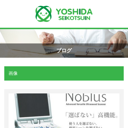
Menu
Recent Posts
小学生のエコー画像
ホーム
2026年8月7日
ブログ
よしだ整骨院について
手首骨折のエコー画像（橈骨下端部骨
折）
画像
当院が選ばれる理由
2026年4月23日
院長プロフィール
交通事故の対応は？
施術の流れ
2026年3月10日
料金の御案内
関東学術大会に参加しました！
2026年3月9日