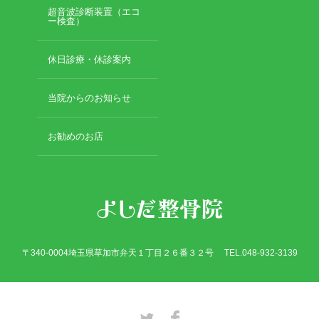
2019年3月
超音波診断装置（エコ
2019年2月
ー検査）
2019年1月
2018年12月
休日診療・休診案内
2018年11月
2018年10月
当院からのお知らせ
2018年9月
2018年8月
お勧めのお店
2018年7月
2018年6月
2018年5月
2018年4月
2018年3月
2018年2月
2018年1月
〒340-0004埼玉県草加市弁天１丁目２６番３２号 TEL.048-932-3139
2017年12月
2017年11月
2017年10月
2017年9月
Twitter
Facebook