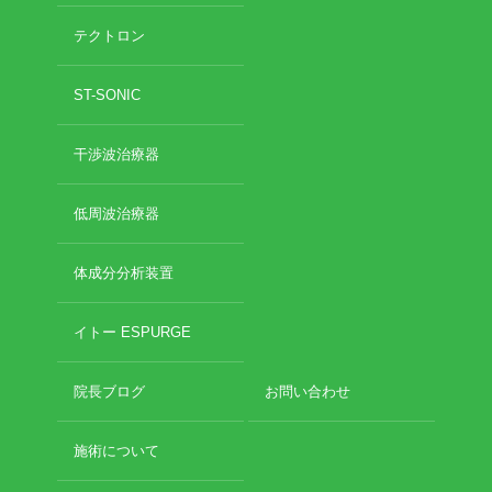
2020年11月
テクトロン
2020年10月
お勧めのお店
2020年9月
ST-SONIC
2020年6月
お問い合わせ
2020年5月
2020年4月
干渉波治療器
2020年3月
2020年2月
低周波治療器
2020年1月
2019年12月
体成分分析装置
2019年11月
2019年10月
イトー ESPURGE
2019年9月
2019年8月
2019年7月
院長ブログ
お問い合わせ
2019年6月
2019年5月
施術について
2019年4月