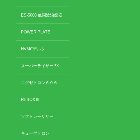
2022年8月
2022年7月
イトー ESPURGE
ES-5000 低周波治療器
2022年6月
2022年5月
アクセス
POWER PLATE
2022年4月
2022年3月
診療時間
2022年2月
HVMCデルタ
2022年1月
休診日カレンダー
2021年12月
スーパーライザーPX
2021年11月
院長ブログ
2021年10月
エグゼトロン６０６
2021年9月
施術について
2021年7月
REBOXⅢ
2021年5月
超音波診断装置（エコー検査）
2021年4月
2021年3月
ソフトレーザリー
2021年2月
休日診療・休診の御案内
2021年1月
キューブトロン
2020年12月
当院からのお知らせ