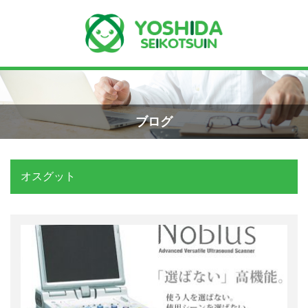
Menu
Recent Posts
小学生のエコー画像
ホーム
2026年8月7日
ブログ
よしだ整骨院について
手首骨折のエコー画像（橈骨下端部骨
折）
オスグット
当院が選ばれる理由
2026年4月23日
院長プロフィール
交通事故の対応は？
施術の流れ
2026年3月10日
料金の御案内
関東学術大会に参加しました！
2026年3月9日