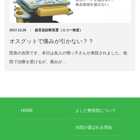
充実の医療機器
外くるぶしの骨折(エコー画像)
NEW
スーパーライザーEX
2025年12月2日
2017.12.26
超音波診断装置（エコー検査）
超音波診断装置
オスグットで痛みが引かない？？
院長の吉田です。本日は友人の甥っ子さんが来院されました。他
US-777 超音波治療器
院で治療を受けるが、痛みが…
アーカイブ
フィジオ ラジオスティムMH2
ES-5000 低周波治療器
2026年8月
2026年4月
POWER PLATE
2026年3月
HOME
よしだ整骨院について
2025年12月
HVMCデルタ
2025年5月
2025年3月
当院が選ばれる理由
スーパーライザーPX
2024年12月