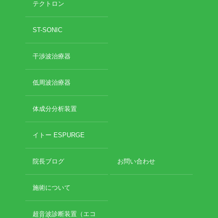
テクトロン
2020年11月
2020年10月
お勧めのお店
ST-SONIC
2020年9月
2020年6月
お問い合わせ
干渉波治療器
2020年5月
2020年4月
2020年3月
低周波治療器
2020年2月
2020年1月
体成分分析装置
2019年12月
2019年11月
イトー ESPURGE
2019年10月
2019年9月
院長ブログ
お問い合わせ
2019年8月
2019年7月
2019年6月
施術について
2019年5月
2019年4月
超音波診断装置（エコ