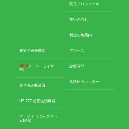
2024年11月
院長プロフィール
2024年10月
エグゼトロン６０６
2024年9月
施術の流れ
2024年8月
レボックスⅢ
2024年7月
料金の御案内
2024年4月
ソフトレーザリー
2024年2月
2024年1月
充実の医療機器
アクセス
キューブトロン
2023年12月
2023年10月
NEW
スーパーライザー
診療時間
テクトロン
EX
2023年9月
2023年8月
休診日カレンダー
ST-SONIC
2023年4月
超音波診断装置
2023年2月
干渉波治療器
2023年1月
US-777 超音波治療器
2022年12月
低周波治療器
2022年11月
フィジオ ラジオスティ
2022年10月
ムMH2
2022年9月
体成分分析装置