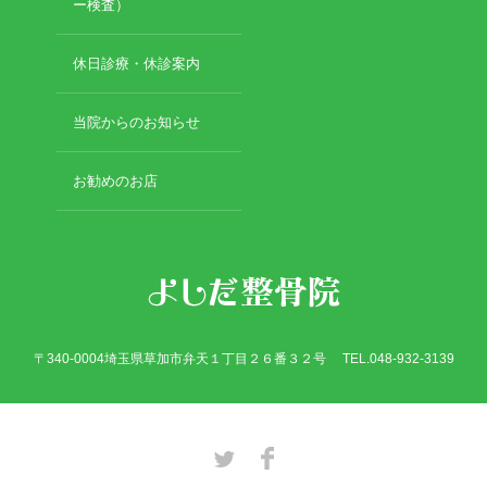
2019年3月
ー検査）
2019年2月
2019年1月
休日診療・休診案内
2018年12月
2018年11月
当院からのお知らせ
2018年10月
2018年9月
お勧めのお店
2018年8月
2018年7月
2018年6月
2018年5月
2018年4月
2018年3月
2018年2月
〒340-0004埼玉県草加市弁天１丁目２６番３２号 TEL.048-932-3139
2018年1月
2017年12月
2017年11月
2017年10月
Twitter
Facebook
2017年9月