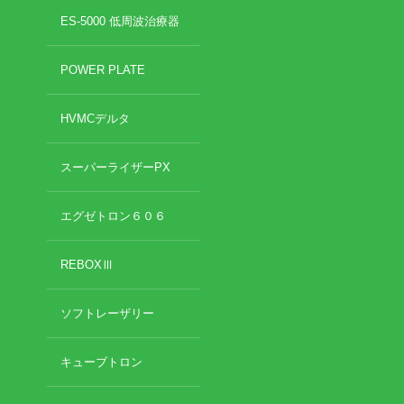
2022年8月
ES-5000 低周波治療器
2022年7月
イトー ESPURGE
2022年6月
POWER PLATE
2022年5月
アクセス
2022年4月
HVMCデルタ
2022年3月
診療時間
2022年2月
2022年1月
スーパーライザーPX
休診日カレンダー
2021年12月
2021年11月
エグゼトロン６０６
院長ブログ
2021年10月
2021年9月
REBOXⅢ
施術について
2021年7月
2021年5月
超音波診断装置（エコー検査）
ソフトレーザリー
2021年4月
2021年3月
2021年2月
休日診療・休診の御案内
キューブトロン
2021年1月
2020年12月
当院からのお知らせ