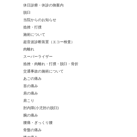
休日診療・休診の御案内
脱臼
当院からのお知らせ
捻挫・打撲
施術について
超音波診断装置（エコー検査）
肉離れ
スーパーライザー
捻挫・肉離れ・打撲・脱臼・骨折
交通事故の施術について
あごの痛み
首の痛み
肩の痛み
肩こり
肘内障(小児肘の脱臼)
腕の痛み
腰痛・ぎっくり腰
骨盤の痛み