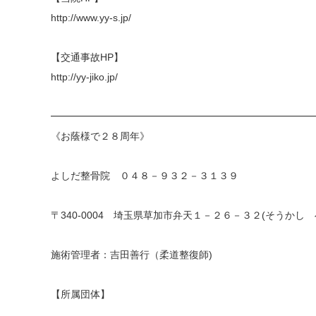
http://www.yy-s.jp/
【交通事故HP】
http://yy-jiko.jp/
━━━━━━━━━━━━━━━━━━━━━━━━━━
《お蔭様で２８周年》
よしだ整骨院 ０４８－９３２－３１３９
〒340-0004 埼玉県草加市弁天１－２６－３２(そうかし 
施術管理者：吉田善行（柔道整復師)
【所属団体】