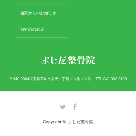
2017年8月
2017年7月
当院からのお知らせ
2017年6月
2017年5月
お勧めのお店
2017年4月
2017年3月
2017年2月
カテゴリー
〒340-0004埼玉県草加市弁天１丁目２６番３２号 TEL.048-932-3139
休日診療・休診の御案内
骨折
Twitter
Facebook
当院からのお知らせ
脱臼
Copyright ©
よしだ整骨院
施術について
捻挫・打撲