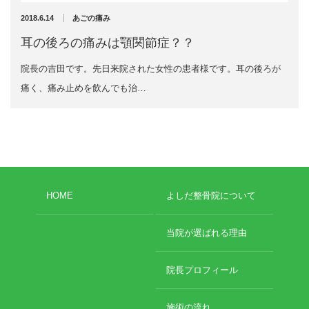
2024年11月
2018.6.14
あごの痛み
2024年10月
エグゼトロン６０６
2024年9月
耳の後ろの痛みは顎関節症？？
2024年8月
レボックスⅢ
院長の吉田です。先日来院された女性の患者様です。耳の後ろが
2024年7月
2024年4月
痛く、痛み止めを飲んでも治…
ソフトレーザリー
2024年2月
2024年1月
キューブトロン
2023年12月
2023年10月
テクトロン
2023年9月
2023年8月
HOME
よしだ整骨院について
ST-SONIC
2023年4月
2023年2月
干渉波治療器
当院が選ばれる理由
2023年1月
2022年12月
低周波治療器
2022年11月
院長プロフィール
2022年10月
2022年9月
体成分分析装置
施術の流れ