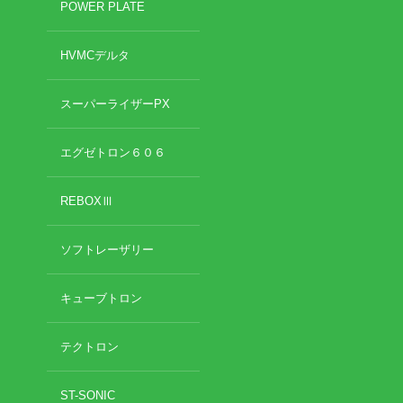
POWER PLATE
2020年11月
2020年10月
お勧めのお店
HVMCデルタ
2020年9月
2020年6月
お問い合わせ
スーパーライザーPX
2020年5月
2020年4月
2020年3月
エグゼトロン６０６
2020年2月
2020年1月
REBOXⅢ
2019年12月
2019年11月
ソフトレーザリー
2019年10月
2019年9月
キューブトロン
2019年8月
2019年7月
2019年6月
テクトロン
2019年5月
2019年4月
ST-SONIC