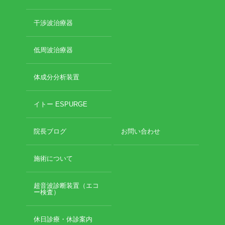
2019年3月
2019年2月
干渉波治療器
2019年1月
2018年12月
低周波治療器
2018年11月
2018年10月
2018年9月
体成分分析装置
2018年8月
2018年7月
イトー ESPURGE
2018年6月
2018年5月
院長ブログ
お問い合わせ
2018年4月
2018年3月
施術について
2018年2月
2018年1月
2017年12月
超音波診断装置（エコ
ー検査）
2017年11月
2017年10月
2017年9月
休日診療・休診案内