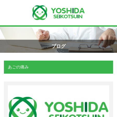
Menu
Recent Posts
小学生のエコー画像
ホーム
2026年8月7日
ブログ
よしだ整骨院について
手首骨折のエコー画像（橈骨下端部骨
折）
あごの痛み
当院が選ばれる理由
2026年4月23日
院長プロフィール
交通事故の対応は？
施術の流れ
2026年3月10日
料金の御案内
関東学術大会に参加しました！
2026年3月9日