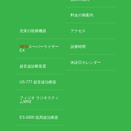
2022年8月
2022年7月
イトー ESPURGE
料金の御案内
2022年6月
2022年5月
アクセス
充実の医療機器
アクセス
2022年4月
2022年3月
診療時間
2022年2月
NEW
スーパーライザー
診療時間
EX
2022年1月
休診日カレンダー
2021年12月
休診日カレンダー
超音波診断装置
2021年11月
院長ブログ
2021年10月
2021年9月
US-777 超音波治療器
施術について
2021年7月
2021年5月
フィジオ ラジオスティ
超音波診断装置（エコー検査）
ムMH2
2021年4月
2021年3月
2021年2月
休日診療・休診の御案内
ES-5000 低周波治療器
2021年1月
2020年12月
当院からのお知らせ