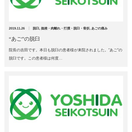
充実の医療機器
外くるぶしの骨折(エコー画像)
NEW
スーパーライザーEX
2025年12月2日
2019.11.26
脱臼
,
捻挫・肉離れ・打撲・脱臼・骨折
,
あごの痛み
超音波診断装置
“あご”の脱臼
院長の吉田です。本日も脱臼の患者様が来院されました。“あご”の
US-777 超音波治療器
脱臼です。この患者様は何度…
アーカイブ
フィジオ ラジオスティムMH2
ES-5000 低周波治療器
2026年8月
2026年4月
POWER PLATE
2026年3月
2025年12月
HVMCデルタ
2025年5月
2025年3月
スーパーライザーPX
2024年12月