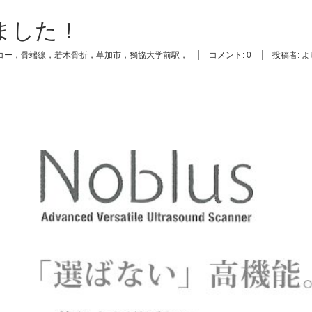
ました！
コー，骨端線，若木骨折，草加市，獨協大学前駅，
コメント:
0
投稿者:
よ