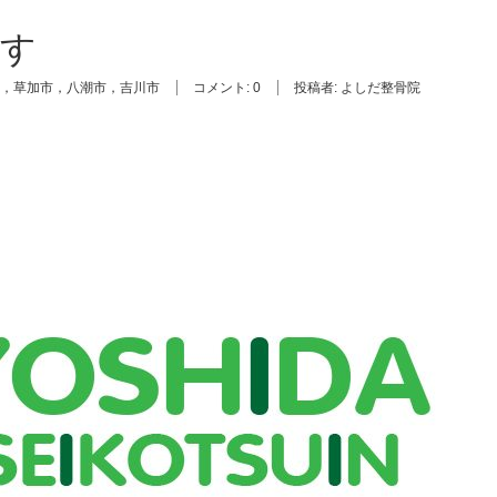
です
，草加市，八潮市，吉川市
コメント:
0
投稿者:
よしだ整骨院