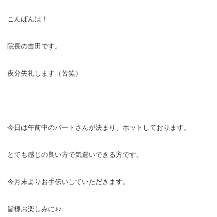
充実の医療機器
こんばんは！
NEW
スーパーライザーEX
院長の吉田です。
超音波診断装置
夜分失礼します（苦笑）
US-777 超音波治療器
フィジオ ラジオスティムMH2
今日は午前中のパートさんが決まり、ホットしております。
ES-5000 低周波治療器
とても感じの良い方で気遣いできる方です。
POWER PLATE
今月末よりお手伝いしていただきます。
HVMCデルタ
スーパーライザーPX
皆様お楽しみに♪♪