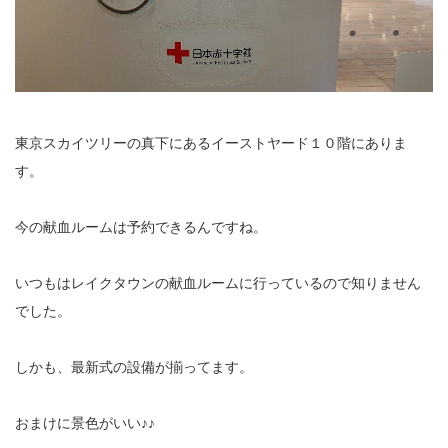
イトー ESPURGE
アクセス
診療時間
東京スカイツリーの真下にあるイーストヤード１０階にありま
す。
休診日カレンダー
今の献血ルームは予約できるんですね。
院長ブログ
いつもはレイクタウンの献血ルームに行っているので知りません
施術について
でした。
超音波診断装置（エコー検査）
しかも、最新式の設備が揃ってます。
休日診療・休診の御案内
おまけに景色がいい♪♪
当院からのお知らせ